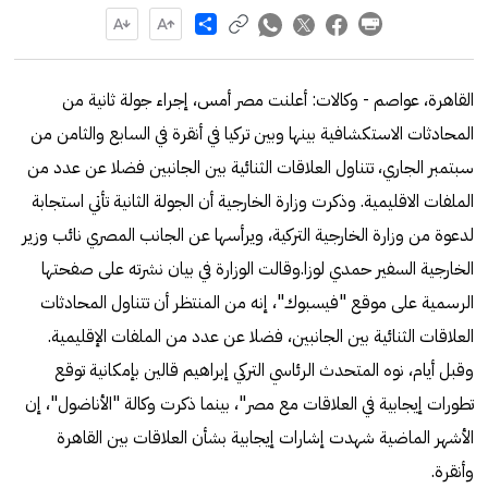
Share
القاهرة، عواصم - وكالات: أعلنت مصر أمس، إجراء جولة ثانية من
المحادثات الاستكشافية بينها وبين تركيا في أنقرة في السابع والثامن من
سبتمبر الجاري، تتناول العلاقات الثنائية بين الجانبين فضلا عن عدد من
الملفات الاقليمية. وذكرت وزارة الخارجية أن الجولة الثانية تأتي استجابة
لدعوة من وزارة الخارجية التركية، ويرأسها عن الجانب المصري نائب وزير
الخارجية السفير حمدي لوزا.وقالت الوزارة في بيان نشرته على صفحتها
الرسمية على موقع "فيسبوك"، إنه من المنتظر أن تتناول المحادثات
العلاقات الثنائية بين الجانبين، فضلا عن عدد من الملفات الإقليمية.
وقبل أيام، نوه المتحدث الرئاسي التركي إبراهيم قالين بإمكانية توقع
تطورات إيجابية في العلاقات مع مصر"، بينما ذكرت وكالة "الأناضول"، إن
الأشهر الماضية شهدت إشارات إيجابية بشأن العلاقات بين القاهرة
وأنقرة.