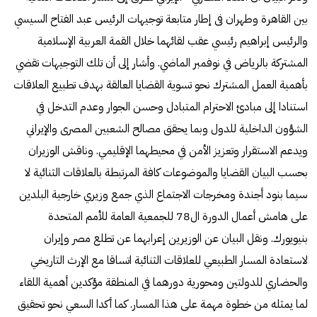
بين القاهرة وطهران فى إطار متابعة توجيهات الرئيس عبد الفتاح السيسي
والرئيس إبراهيم رئيسي عقب لقائهما خلال القمة العربية الإسلامية
المشتركة بالرياض في نوفمبر الماضي. وأشار إلى أن تلك التوجيهات تقضي
بأهمية العمل المشترك نحو تسوية القضايا العالقة بهدف تطبيع العلاقات
استنادا إلى مبادئ الاحترام المتبادل وحسن الجوار وعدم التدخل في
الشؤون الداخلية للدول وبما يحقق مصالح الشعبين المصرى والإيراني
ويدعم الاستقرار وتعزيز الأمن في محيطهما الإقليمي. وناقش الوزيران
بحسب البيان القضايا والموضوعات كافة المرتبطة بالعلاقات الثنائية لا
سيما بنود أجندة ومخرجات الاجتماع الذي جمع وزيري خارجية البلدين
على هامش أعمال الدورة ال78 للجمعية العامة للأمم المتحدة
بنيويورك. ونقل البيان عن الوزيرين إعرابهما عن تطلع مصر وإيران
لاستعادة المسار الطبيعي للعلاقات الثنائية اتساقا مع الإرث التاريخي
والحضاري للدولتين ومحورية دورهما في المنطقة مؤكدين أهمية اللقاء
لما يمثله من خطوة مهمة على هذا المسار. كما أكدا السعي نحو تحقيق