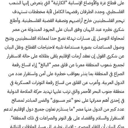
على قطاع غزة والأوضاع الإنسانية "الكارثية" التي يتعرض إليها الشعب
الفلسطيني. وجدد الطرفان رفضهما الكامل لأية مخططات تستهدف
تهجير الفلسطينيين خارج أراضيهم وتصفية القضية الفلسطينية. وأطلع
شكري نظيره عبد اللهيان وفق البيان على الجهود المبذولة من مصر
لمحاولة التوصل إلى مسارات تهدئة تضع حدا لمعاناة الفلسطينيين وتتيح
وصول المساعدات بصورة مستدامة تلبيه لاحتياجات القطاع. ونقل البيان
عن شكري القول إن تعقد أزمات الإقليم يلقى بظلاله على حالة الاستقرار
لجميع شعوب المنطقة معربا عن قلق مصر "البالغ" إزاء اتساع رقعة
الصراع في المنطقة بما ينذر بعواقب خطيرة على أمن واستقرار عدد من
الدول العربية. وأعرب عن القلق من اتساع رقعة التوترات العسكرية في
منطقة جنوب البحر الأحمر والتي ترتب عليها تهديد حركة الملاحة الدولية
في إحدى أهم ممراتها على نحو "غير مسبوق" والضرر المباشر لمصالح
عدد كبير من الدول منها مصر "ما يستلزم تعاون جميع دول الإقليم لدعم
الاستقرار والسلام والقضاء على بؤر التوتر والصراعات في تلك المنطقة".
وذكر البيان أن اللقاء المصري - الإيراني تطرق إلى مسار العلاقات الثنائية