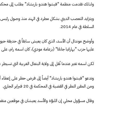
ولذلك تقدمت منظمة "فيشوا هندو باريشاد" بطلب إلى محكمة 
ويتزايد التعصب الديني بشكل مطرد في الهند منذ وصول رئيس الو
السلطة في عام 2014.
وأوضح موندال أن الأسد، الذي كان يعيش سابقاً في حديقة حيوانات
عليها حزب "بهاراتيا جاناتا" (بزعامة مودي)، كان اسمه رام، عل
لكن اسمه تغير عندما نُقل إلى ولاية البنغال الغربية التي تسيطر 
وتدعو "فيشوا هندو باريشاد" أيضاً إلى فرض حظر على إعطاء أس
ومن المقرر النظر في القضية في المحكمة في 20 فبراير الجاري.
وقال مسؤول محلي إن اللبؤة والأسد يعيشان في موقعين منفصلي