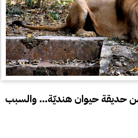
من حديقة حيوان هنديّة… والسبب