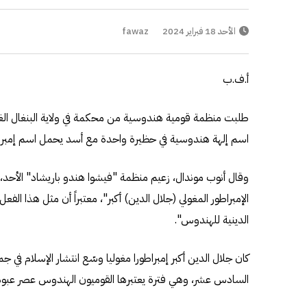
الأحد 18 فبراير 2024
fawaz
أ.ف.ب
طلبت منظمة قومية هندوسية من محكمة في ولاية البنغال الغر
اسم إلهة هندوسية في حظيرة واحدة مع أسد يحمل اسم إمبر
وقال أنوب موندال، زعيم منظمة "فيشوا هندو باريشاد" الأحد، إن 
الإمبراطور المغولي (جلال الدين) أكبر"، معتبراً أن مثل هذا الفع
الدينية للهندوس".
كان جلال الدين أكبر إمبراطورا مغوليا وسّع انتشار الإسلام في جمي
السادس عشر، وهي فترة يعتبرها القوميون الهندوس عصر عبود