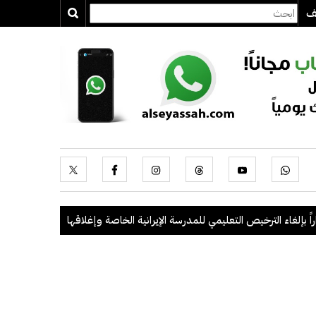
يف
ترخيص التعليمي للمدرسة الإيرانية الخاصة وإغلاقها
.
"الداخلية": ضبط 56 مخالفاً في حملة أمنية مشتركة بالتعاون مع "القوى العاملة"