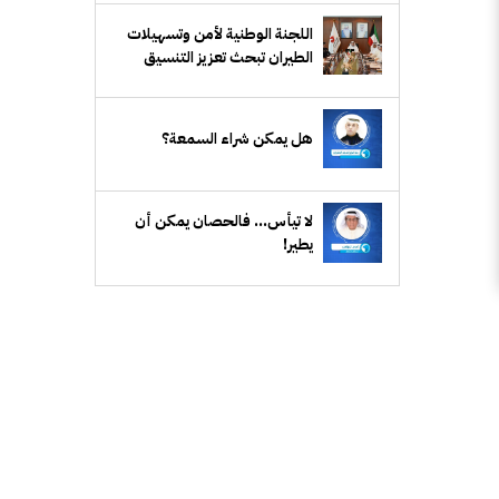
اللجنة الوطنية لأمن وتسهيلات
الطيران تبحث تعزيز التنسيق
الأمني وتطوير تسهيلات السفر
هل يمكن شراء السمعة؟
ﻻ ﺗﻴﺄﺱ... ﻓﺎﻟﺤﺼﺎﻥ ﻳﻤﻜﻦ أﻥ
ﻳﻄﻴﺮ!