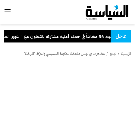
عاجل
 ضبط 56 مخالفاً في حملة أمنية مشتركة بالتعاون مع "القوى العاملة"
الرئيسية
/
فيديو
/
مظاهرات في تونس مناهضة لحكومة المشيشي ولحركة "النهضة"