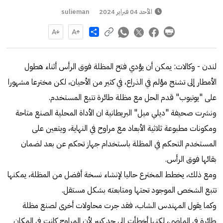
الأحد 04 فبراير 2024
sulieman
Share
لندن - وكالات: يمكن أن يؤدي فتح المظلة فوق الرأس أثناء هطول
الأمطار إلى تشنج مؤلم في الذراع، في كثير من الأحيان، لكن مخترعا مشهورا
على "يوتيوب" قدم الحل مع مظلة طائرة تتبع المستخدم.
ونشرت صحيفة "ديلي ميل" البريطانية ان الأداة المحلية الصنع متاحة
ومكونات مطبوعة ثلاثية الأبعاد مع مراوح في النهاية، ويتعين على
المستخدم التحكم في المظلة باستخدام جهاز تحكم عن بعد لضمان
بقائها فوق الرأس.
ومع ذلك، يخطط المخترع حاليا لإنشاء نسخة أفضل من المظلة، يمكنها
تتبع الشخص الموجود تحتها ومتابعته بشكل مستقل.
وكما يقول المهندس الشاب، فقد جرت محاولات أخرى لصنع مظلة
طائرة في الماضي، لكنها أخطأت إلى حد كبير لأن المراوح كانت في المكان