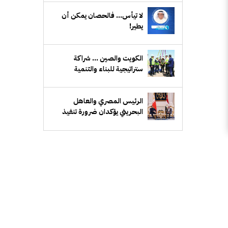
ﻻ ﺗﻴﺄﺱ... ﻓﺎﻟﺤﺼﺎﻥ ﻳﻤﻜﻦ أﻥ
ﻳﻄﻴﺮ!
الكويت والصين ... شراكة
ستراتيجية للبناء والتنمية
الرئيس المصري والعاهل
البحريني يؤكدان ضرورة تنفيذ
اتفاق غزة وتسوية أزمات المنطقة
بالحوار