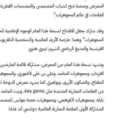
المعرض ومنصة تتيح لشباب المصممين والمصممات القطريات 
العلامات في عالم المجوهرات."
وقد شارك بحفل الافتتاح لنسخة هذا العام الوجوه الإعلامية لل
المجوهرات" وهما: عارضة الأزياء العالمية والشخصية التلفزيوني
الفرنسية والمذيع الرياضي الشهير، تييري هنري.
وتشهد نسخة هذا العام من المعرض، مشاركة قائمة العارضين ا
الفردان، ومجوهرات الماجد، وعلي بن علي لاكجوري، والمجوهر
المفتاح، والصالون الأزرق، وبولغري. كما يشهد معرض الدوحة ل
من العلامات التجارية ال
نايلة، ومجوهرات الكوهجي، ومجوهرات حصة جولس للمصممة
المشاركة الأولى للعلامة التجارية العالمية دولتشي آند غابانا.