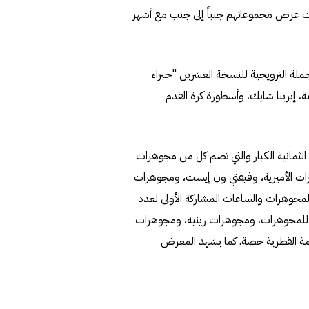
عرض مجموعاتهم جنباً إلى جنب مع أشهر
حملة الترويجية للنسخة العشرين "خبراء
ة، إيرينا شايك، وأسطورة كرة القدم
لثمانية الكبار والتي تضم كل من مجوهرات
ات الأميرية، وفيفتي ون إيست، ومجوهرات
لمجوهرات والساعات المشاركة الأولى لعدد
جديدة مثل key gems، وبيت الماجد للمجوهرات، ومجوهرات رينيه، ومجوهرات
 القطرية حصة. كما يشهد المعرض