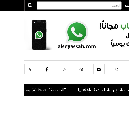
يف
ة الخاصة وإغلاقها
.
"الداخلية": ضبط 56 مخالفاً في حملة أمنية مشتركة بالتعاون مع "القوى العاملة"