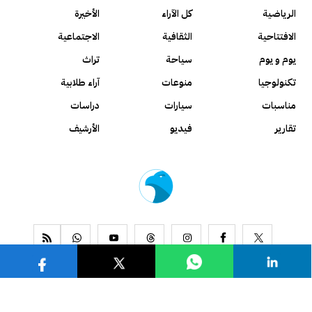
الرياضية
كل الآراء
الأخيرة
الافتتاحية
الثقافية
الاجتماعية
يوم و يوم
سياحة
تراث
تكنولوجيا
منوعات
آراء طلابية
مناسبات
سيارات
دراسات
تقارير
فيديو
الأرشيف
www.alseyassah.com