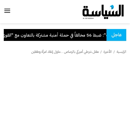
عاجل
"الداخلية": ضبط 56 مخالفاً في حملة أمنية مشتركة بالتعاون مع "القوى العاملة"
الرئيسية
/
الأخيرة
/
مقتل شرطي أميركي بالرصاص ...حاول إنقاذ امرأة وطفلين