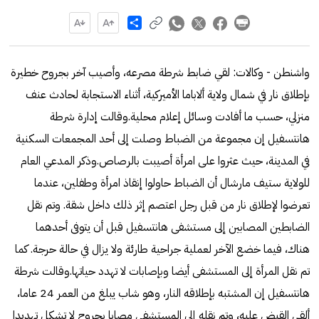
Share
واشنطن - وكالات: لقي ضابط شرطة مصرعه، وأصيب آخر بجروح خطيرة
بإطلاق نار في شمال ولاية ألاباما الأميركية، أثناء الاستجابة لحادث عنف
منزلي، حسب ما أفادت وسائل إعلام محلية.وقالت إدارة شرطة
هانتسفيل إن مجموعة من الضباط وصلت إلى أحد المجمعات السكنية
في المدينة، حيث عثروا على امرأة أصيبت بالرصاص.وذكر المدعي العام
للولاية ستيف مارشال أن الضباط حاولوا إنقاذ امرأة وطفلين، عندما
تعرضوا لإطلاق نار من قبل رجل اعتصم إثر ذلك داخل شقة. وتم نقل
الضابطين المصابين إلى مستشفى هانتسفيل قبل أن يتوفى أحدهما
هناك، فيما خضع الآخر لعملية جراحية طارئة ولا يزال في حالة حرجة. كما
تم نقل المرأة إلى المستشفى أيضا وبإصابات لا تهدد حياتها.وقالت شرطة
هانتسفيل إن المشتبه بإطلاقه النار، وهو شاب يبلغ من العمر 24 عاما،
ألقي القبض عليه، وتم نقله إلى المستشفى مصابا بجروح لا تشكل تهديدا