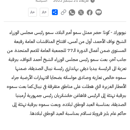
الأربعاء 21 سبتمبر 2022
السياسة
Share
نيويورك - كونا: حضر ممثل سمو أمير البلاد، سمو رئيس مجلس الوزراء
الشيخ نواف الأحمد، أول من أمس، افتتاح المناقشات العامة رفيعة
المستوى ضمن أعمال الدورة الـ77 للجمعية العامة للامم المتحدة. من
جانب آخر، بعث سمو رئيس مجلس الوزراء الشيخ أحمد النواف، ببرقية
تعزية الى الرئيسة بيديا ديفي بهانداري رئيسة نيبال الصديقة، ضمنها
سموه خالص تعازيه وصادق مواساته بضحايا الانهيارات الأرضية جراء
الأمطار الغزيرة التي هطلت على مناطق متفرقة في نيبال.كما بعث سموه
ببرقية تهنئة إلى الرئيس فاهاغن خاتشاتريان رئيس جمهورية أرمينيا
الصديقة، بمناسبة العيد الوطني لبلاده. وبعث سموه ببرقية تهنئة إلى
حاكم عام بليز فرويلا تسالام بمناسبة العيد الوطني لبلادها.