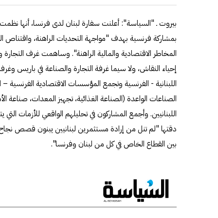
بيروت ـ "السياسة": أعلنت سفارة لبنان لدى فرنسا، أنها نظمت م
بمشاركة فرنسية بهدف "مواجهة التحديات الراهنة، واقتناص الف
المخاطر الاقتصادية والمالية الراهنة". وساهمت غرف التجارة 
إحياء النقاش، ولا سيما غرفة التجارة والصناعة في باريس وغرفة 
اللبنانية - الفرنسية وتجمع المؤسسات الاقتصادية الفرنسية – 
الصناعات الواعدة (الصناعة الغذائية، تجهيز المعدات، صناعة ال
اللبنانيين. وأجمع المشاركون في تحليلهم الواقعي للأزمات التي ي
دقتها "لم تنل من إرادة مستثمرين لبنانيين يبنون قصص نجاح 
بين القطاع الخاص في كل من لبنان وفرنسا".