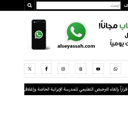
يف
 بإلغاء الترخيص التعليمي للمدرسة الإيرانية الخاصة وإغلاقها
.
"الداخلية": ضبط 56 مخالفاً في حملة أمنية مشتركة بال