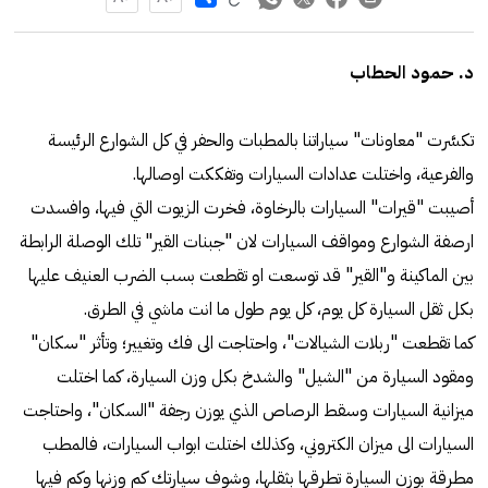
د. حمود الحطاب
تكسَّرت "معاونات" سياراتنا بالمطبات والحفر في كل الشوارع الرئيسة
والفرعية، واختلت عدادات السيارات وتفككت اوصالها.
أصيبت "قيرات" السيارات بالرخاوة، فخرت الزيوت التي فيها، وافسدت
ارصفة الشوارع ومواقف السيارات لان "جبنات القير" تلك الوصلة الرابطة
بين الماكينة و"القير" قد توسعت او تقطعت بسب الضرب العنيف عليها
بكل ثقل السيارة كل يوم، كل يوم طول ما انت ماشي في الطرق.
كما تقطعت "ربلات الشيالات"، واحتاجت الى فك وتغيير؛ وتأثر "سكان"
ومقود السيارة من "الشيل" والشدخ بكل وزن السيارة، كما اختلت
ميزانية السيارات وسقط الرصاص الذي يوزن رجفة "السكان"، واحتاجت
السيارات الى ميزان الكتروني، وكذلك اختلت ابواب السيارات، فالمطب
مطرقة بوزن السيارة تطرقها بثقلها، وشوف سيارتك كم وزنها وكم فيها