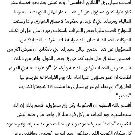
اصابت سيارتي في "الدائري الخامس"، ولم تمش بعد نحو خمسة عشر
كيلو مترا، فمن مسؤول عن كل هذا الدمار الهائل الذي يصيب ميزاننا
المالية، ومرتباتنا التي لا تزيد، والحكومة لا تصلح الشوارع، واذا رصفت
الشوارع قصت عليها بعض الشركات باسفلت رديء، على امل ان تكلف
الشركات بالصيانة، لا صان الله ميزانية تلك الشركات النصابة؟ من
المسؤول عن هذا التدمير الهائل لسياراتنا التي بامكانها ان تعيش اكثر من
خمسين سنة في حال طيبة كما هي في بعض الدول، واكثر من ذلك؟
قال عمر بن الخطاب (رضي الله عنه وأرضاه): "لو عثرت بغلة في العراق
لظننت ان عمر مسؤول عنها امام الله يوم القيامة؛ لمَ لمْ يسو لها
الطريق"؟ اي بغلة اي عراق سياراتي ما مشت 15 كيلومترا تكسرت
"جامتها".
أقسم بالله العظيم ان الحكومة وكل راع مسؤول، اقسم بالله إن الله
سيحاسبهم يوم القيامة عن كل فرد منا، كل واحد على حدة، ليش
انكسرت "جامة" سيارة حمود، وليش اختلت ميزانية سيارته، وغير حمود
كل سكان الكويت الذين يملكون سيارات من كويتيين ووافدين وزوار