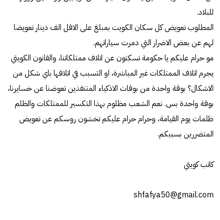
للبلاد.
المطلوب تعويض كل سكان الكويت بمبلغ على الاقل الف دينار تعويضا
لهم عن بعض الاضرار التي دمرت سياراتهم.
مو حرام عليكم يا حكومة تسكتون عن اتلاف ممتلكاتنا، والقانون الكويتي
يجرم اتلاف الممتلكات غير المباشرة، او التسبب في اتلافها باي شكل من
الاشكال؟ بوقة واحدة من بوقات الاذكياء المتنفذين تعوضنا عن خسايرنا،
بوقة واحدة بس. نعم الشعب مظلوم بهذا التكسير للممتلكات والظلم
ظلمات يوم القيامة، وحرام حرام عليكم تخشون روسكم عن تعويض
المتضررين بسببكم.
كاتب كويتي
shfafya50@gmail.com