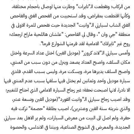
من الركاب؛ وتقطعت الـ"تايرات" وطارت منها اوصال باحجام مختلفة،
وكأنها اقتطعت بمقراض، وقد استحييت من الفحص الفني والفاحص
الفني الشاب لسيارتي الـ"وانيت" الجديدة حيث تفحص للمرة الاولى في
منطقة "جي وان "، وقال لي الفاحص: "علشان هاللحية ماراح ارجعك؛
روح غير "تايراتك" الامامية لقد فرمتها الشوارع فرما".
وأمس سيارتي الـ"لاند كروزر" (موديل الفين) اختل عداد السرعة واختل
مكان السلف، واصبح العداد يصعد وينزل من دون سبب من المشي،
واصبح السلف يديرها مرة، ويسكت مرة، وليس بسبب القدم، فلدي
سيارة موديل واحد وثمانين لم يختل فيها سلفها بسبب عدم المشي فيها
الا نادرا، لانها اصبحت تحفة؛ غير زجاج السيارة الامامي الذي احتاج للتغيير؛
وقد اصيب زجاج سيارتي الـ"وانيت الفورد"(موديل الفين وتسعة عشر،
والذي شريته سنة الفين وعشرين)، اصيب بطلقة "حصمة" تركت فيه
حفرة، ولم اصل الى البيت من معرض السيارات، ولم ير الاهل بعد سيارتي
الجديدة، والمعرض في الشويخ الصناعية، وبيتنا في الاندلس، والحصوة