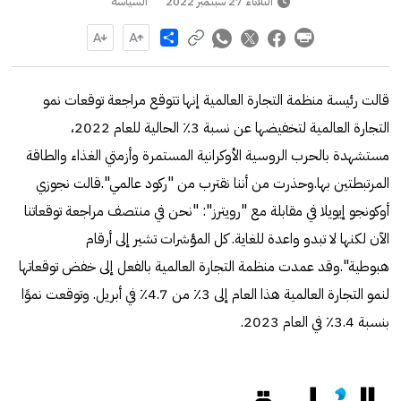
الثلاثاء 27 سبتمبر 2022
السياسة
Share
قالت رئيسة منظمة التجارة العالمية إنها تتوقع مراجعة توقعات نمو
التجارة العالمية لتخفيضها عن نسبة 3٪ الحالية للعام 2022،
مستشهدة بالحرب الروسية الأوكرانية المستمرة وأزمتي الغذاء والطاقة
المرتبطتين بها.وحذرت من أننا نقترب من "ركود عالمي".قالت نجوزي
أوكونجو إيويلا في مقابلة مع "رويترز": "نحن في منتصف مراجعة توقعاتنا
الآن لكنها لا تبدو واعدة للغاية. كل المؤشرات تشير إلى أرقام
هبوطية".وقد عمدت منظمة التجارة العالمية بالفعل إلى خفض توقعاتها
لنمو التجارة العالمية هذا العام إلى 3٪ من 4.7٪ في أبريل. وتوقعت نموًا
بنسبة 3.4٪ في العام 2023.