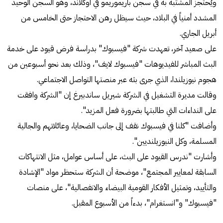
ويُحتجز المشتبه به في سجن باريموريمو في أوكلاند، وهو السجن الوحيد
المشدد أمنياً في البلاد، حيث سيظل رهن الاحتجاز حتى الخامس من
أبريل الجاري.
على صعيد آخر، تعهدت شركة "فيسبوك" بدراسة فرض قيود على خدمة
البث المباشر للفيديوهات "فيسبوك لايف"، وذلك بعد نحو أسبوعين من
هجوم نيوزيلندا، الذي جرى بثه عبر منصتها التواصل الاجتماعي.
وقالت مديرة التشغيل في الشركة شيريل ساندبيرغ إن "الشركة وافقت
على النداءات التي طالبتها بضرورة فعل المزيد".
وأضافت "كلنا في فيسبوك نقف إلى جانب الضحايا، وعائلاتهم والجالية
المسلمة، وكل النيوزيلنديين".
وأشارت "ندرس القيود على البث، على أساس عوامل، مثل الانتهاكات
السابقة لمعايير المجتمع"، موضحة أن الشركة ستحظر مواد "الإشادة
والتأييد، وتمثيل الأفكار القومية البيضاء والانفصالية"، على منصات
"فيسبوك" و"انستغرام"، بدءاً من الأسبوع المقبل.