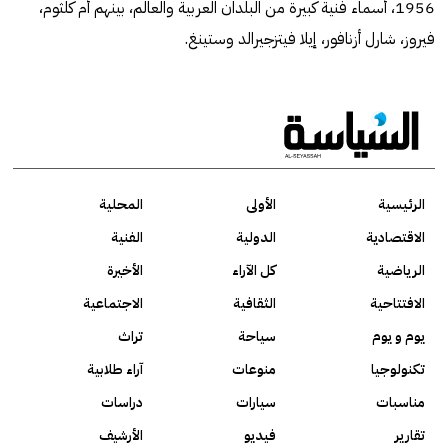
1956، أسماء فنية كبيرة من البلدان العربية والعالم، بينهم أم كلثوم،
فيروز، شارل أزنافور، إيلا فيتزجيرالد وستينغ.
الرئيسية
الأولى
المحلية
الاقتصادية
الدولية
الفنية
الرياضية
كل الآراء
الأخيرة
الافتتاحية
الثقافية
الاجتماعية
يوم و يوم
سياحة
تراث
تكنولوجيا
منوعات
آراء طلابية
مناسبات
سيارات
دراسات
تقارير
فيديو
الأرشيف