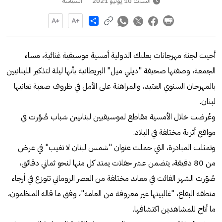
السبت 10 يوليو 2021
السياسة
Share
أحيت لجنة مهرجانات بعلبك الدولية أمسية موسيقية غنائية، مساء
الجمعة، وصفتها صحيفة "ديلي ميل" البريطانية بأنها ليلة لتذكير اللبنانيين
بالمهرجان السنوي العتيد، والمراهنة على الأمل في ظروف صعبة تعانيها
لبنان.
وعُرضت خلال الأمسية مقاطع لموسيقيين لبنانيين شباب صُوّرت في
مواقع أثرية مختلفة في البلاد.
وتمثلت المبادرة، التي حملت عنوان "شمس لبنان لا تغيب" في عرض
من 80 دقيقة، يتضمن عشر حفلات يمتد كل منها لنحو ثماني دقائق،
صُوّرت الشهر الفائت في معابد مختلفة من العصر الروماني تتوزع في أرجاء
منطقة البقاع، "غالبيتها غير معروفة من العامة"، وفق ما قاله المنظمون،
ما أتاح للمشاهدين اكتشافها.