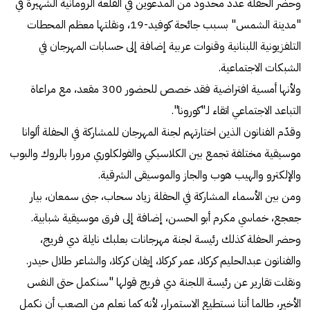
وحضر الحفلة عدد محدود من المدعوين في القلعة الرومانية الشهيرة في
"مدينة الشمس" بسبب جائحة كوفيد-19، ونقلتها معظم المحطات
التلفزيونية اللبنانية وقنوات عربية إضافة إلى حسابات المهرجان في
الشبكات الاجتماعية.
ولأنها أمسية افتراضية فقد خصص للحضور 300 مقعد، مع مراعاة
التباعد الاجتماعي اتقاء لـ"كورونا".
وقدّم الفنانون الذين اختارتهم لجنة المهرجان للمشاركة في الحفلة ألوانا
موسيقية مختلفة تجمع بين الكلاسيكي والفولكلوري مرورا بالروك والبوب
والإلكترو والهيب هوب والجاز والموسيقى الشرقية.
ومن بين الأسماء المشاركة في الحفلة زياد سحاب، جنى سمعان، بيار
جعجع، خماسي مكرم أبو الحسن، إضافة إلى فرق موسيقية شبابية.
وحضر الحفلة كذلك رئيسة لجنة مهرجانات بعلبك نايلة دي فريج،
والفنانون عبدالحليم كركلا، عمر كركلا، إيفان كركلا، والشاعر طلال حيدر.
ونقلت تقارير عن رئيسة اللجنة دي فريج قولها "سنكمل حتى النفس
الأخير، طالما أننا نستطيع الاستمرار، لأنه كما نعلم من الصعب أن نكمل