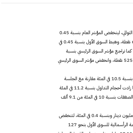
واصلت مؤشرات البورصة تراجعها الجماعي للجلسة الثانية على التوالي، لينخفض المؤشر العام بنسبة 0.45
في المئة وبنحو 28.9 نقطة من 6377.83 نقطة إلى 6348.94 نقطة، وهبط السوق الأول بنسبة 0.45 في
نقطة من 6939.2 نقطة إلى 6907.89 نقطـة ، كما تراجـع مؤشر السوق الرئيسي بنسبة
0.45 في المئة وبنحو 24.2 نقطة من 5279.42 نقطة إلى 5255.2 نقطة، وانخفض مؤشر السوق الرئيسي
وارتفعت وتيرة التداولات خلال الجلسة، لتحقق السيولة صعوداً بنسبة 10.5 في المئة مقارنة مع الجلسة
السابقة لترتفع من 35.5 مليون دينار إلى 39.3 مليون دينار، كما زادت أحجام التداول بنسبة 11.2 في المئة
من 203.07 مليون سهم إلى 225.86 مليون سهم، وارتفعت الصفقات بنسبة 10 في المئة من 9.1 ألف
وهبطت القيمة السوقية للبورصة في نهاية الجلسة بقيمة 169 مليون دينار وبنسبة 0.4 في المئة، لتنخفض
من 37.152 مليار دينار إلى 36.983 مليار دينار، وتقلصت القيمة الرأسمالية للسوق الأول بنحو 127