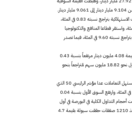
مليون دينار وبنسبة 0.4 في المئة من 28.048 مليار دينار إلى 27.921 مليار دينار، وهبطت القيمة السوقية
وسجلت مؤشرات 8 قطاعات انخفاضاً أمس تتصدرها الخدمات الاستهلاكية بتراجع نسبته 0.83 في المئة،
3 قطاعات بصدارة الرعاية الصحية بنحو 0.99 في المئة، واستقر قطاعا المنافع والتكنولوجيا
وجاء سهم "منازل" على رأس القائمة الحمراء للأسهم المُدرجة بتراجع نسبته 9.60 في المئة، فيما تصدر
وحقق سهم "أهلي متحد - البحرين" أنشط سيولة بالبورصة بقيمة 4.08 مليون دينار مرتفعاً بنسبة 0.43
في المئة، بينما تصدر سهم "أعيان للإجارة" نشاط الكميات بتداول نحو 18.82 مليون سهم مُتراجعاً بنحو
وكانت الجلسة قد شهدت ارتفاعاً لجميع مؤشرات البورصة في مستهل التعاملات عدا مؤشر الرئيسي 50 الذي
تراجع بنحو 0.03 في المئة، في المقابل صعد المؤشر العام 0.06 في المئة، وارتفع السوق الأول بنسبة 0.04
يسي نمواً بنسبة 0.1 في المئة، وبلغت أحجام التداول الكلية في البورصة في أول
نصف ساعة من التداولات، نحو 23.8 مليون سهم جاءت بتنفيذ 1210 صفقات حققت سيولة بقيمة 4.7