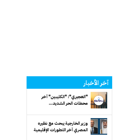
آخر الأخبار
"العجيري": "الكليبين" آخر
محطات الحر الشديد...
و"سهيل" يلوح في الأفق
وزير الخارجية يبحث مع نظيره
المصري آخر التطورات الإقليمية
وحرية الملاحة