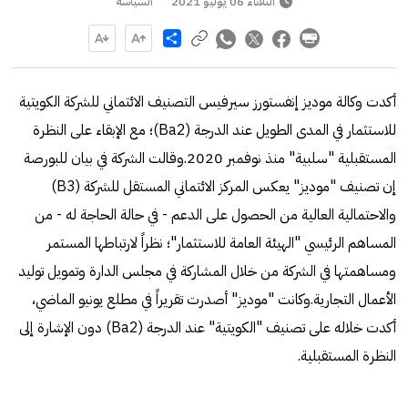
الثلاثاء 06 يوليو 2021
السياسة
Share
أكدت وكالة موديز إنفستورز سيرفيس التصنيف الائتماني للشركة الكويتية
للاستثمار في المدى الطويل عند الدرجة (Ba2)؛ مع الإبقاء على النظرة
المستقبلية "سلبية" منذ نوفمبر 2020.وقالت الشركة في بيان للبورصة
إن تصنيف "موديز" يعكس المركز الائتماني المستقل للشركة (B3)
والاحتمالية العالية من الحصول على الدعم - في حالة الحاجة له - من
المساهم الرئيسي "الهيئة العامة للاستثمار"؛ نظراً لارتباطها المستمر
ومساهمتها في الشركة من خلال المشاركة في مجلس الدارة وتمويل توليد
الأعمال التجارية.وكانت "موديز" أصدرت تقريراً في مطلع يونيو الماضي،
أكدت خلاله على تصنيف "الكويتية" عند الدرجة (Ba2) دون الإشارة إلى
النظرة المستقبلية.