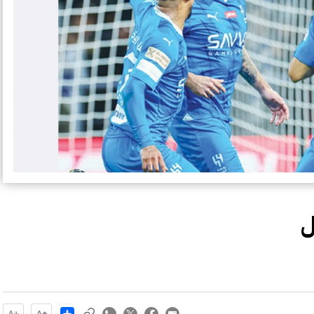
ل
Share