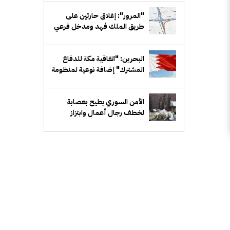
"المرور": إغلاق حارتين على
طريق الملك فهد ومدخل فرعي
مقابل بيان لمدة أسبوع
البحرين: "اتفاقية مكة للدفاع
المشترك" إضافة نوعية لمنظومة
الدفاع الخليجي
الأمن السوري يطيح بعصابة
لخطف رجال أعمال وابتزاز
ذويهم في ريف دمشق