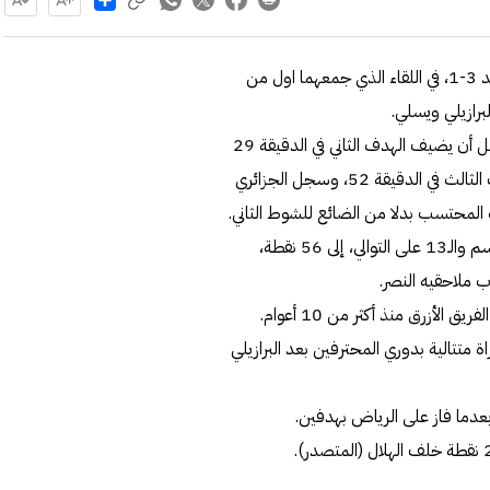
واصل الهلال انتصاراته في دوري روشن السعودي، وفاز على الرائد 3-1، في اللقاء الذي جمعهما اول من
رازيلي ويسلي.
وافتتح ميتروفيتش التسجيل مبكرا للهلال في الدقيقة الثالثة، قبل أن يضيف الهدف الثاني في الدقيقة 29
من ركلة جزاء، فيما تكفل السنغالي خاليدو كوليبالي بإحراز الهدف الثالث في الدقيقة 52، وسجل الجزائري
المحتسب بدلا من الضائع للشوط الثاني.
وارتفع رصيد الهلال، الذي حقق فوزه الـ18 في البطولة هذا الموسم والـ13 على التوالي، إلى 56 نقطة،
لأزرق منذ أكثر من 10 أعوام.
روفيتش ثاني لاعب في تاريخ الهلال يسجل في 11 مباراة متتالية بدوري المحترفين بعد البرازيلي
 بعدما فاز على الرياض بهدفين.