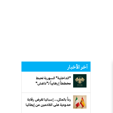
آخر الأخبار
"الداخلية" السورية تحبط
مخططاً إرهابياً لـ"داعش"
يستهدف جهة حكومية في ريف
دمشق
رداً بالمثل... إسبانيا تفرض رقابة
حدودية على القادمين من إيطاليا