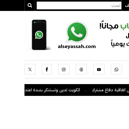
يف
دفاع مشترك
.
الكويت تدين وتستنكر بشدة اعتداءات ميليشيا الحوثي على