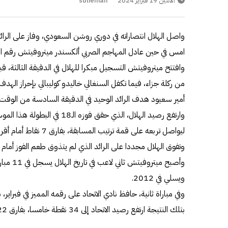
الاثنين 19 فبراير 2024
sulieman
امس في حين عادل المهاجم الصربي ألكسندر ميتروفيتش رقم الب
أمير سعيود هدف الرائد الوحيد في الدقيقة السادسة من الوقت 
ليواصل تربعه على قمة ترتيب المسابقة، بفارق 7 نقاط أمام أقرب ملاحقيه النصر.
وتفوق الهلال مجددا على الرائد الذي لم يتذوق طعم الفوز أمام الفريق ا
وأصبح ميت
ويسلي في 2012.
وفي مباراة ثانية، حافظ نادي الاتحاد على رقمه المميز في فبراير،
بتلك النتيجة ارتفع رصيد الاتحاد إلى 34 نقطة خامسا، بفارق 22 نقطة خلف الهلال (المتصدر).