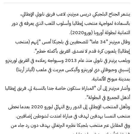
يشعر الجناح البلجيكي دريس ميرتينز، لاعب فريق نابولي الإيطالي،
بالسعادة لمواجهة منتخب إيطاليا وأسلوب اللعب الذي يعرفه في دور
الثمانية لبطولة أوروبا (يورو2020).
وقال ميرتينز "34 عاما" للصحفيين في بلجيكا أمس "إنهم (منتخب
إيطاليا) يلعبون كرة قدم لا تصدق. الفريق بأكمله خطير".
ويلعب يرتينز في نابولي منذ عام 2013 وسيواجه زملاءه في الفريق لورينزو
إنسيني وجيوفاني دي لورينزو وأليكس ميريت في ملعب (أليانز أرينا)
بمدينة ميونخ الألمانية.
وأشار ميرتينز إلى أن "المباراة ستكون خاصة جدا بالنسبة لي. فريق إيطاليا
أذهل الجميع في البطولة".
وتأهل المنتخب الإيطالي إلى الدور ربع النهائي ليورو 2020 بعدما تخطى
منتخب النمسا بهدفين لهدف في مباراة امتدت لشوطين إضافيين.
وفي المقابل عبر منتخب بلجيكا نظيره البرتغالي بهدف دون رد جاء من