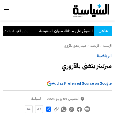
عاجل
ءات ميليشيا الحوثي على منطقة نجران السعودية
.
وزير التربية يصدر قرار
الرئيسية
/
الرياضية
/
ميرتينز يتغنى بالآزوري
الرياضية
ميرتينز يتغنى بالآزوري
Add as Preferred Source on Google
الخميس 01 يوليو 2021
السياسة
Share