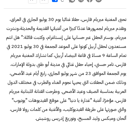
تحيى المغنية ميريام فارس، حفلا غنائيا يوم 30 يوليو الجاري في العراق،
وتقدم ميريام لجمهورها عددًا كبيرًا من أغنياتها القديمة والحديثة،ونشرت
ميريام، بوستر الحفل عبر حسابها على إنستاغرام، وكتبت قائلة:" هل انتم
مستعدون لحفل أربيل كونوا على الموعد الجمعة في 30 يوليو 2021 في
تمام الساعة 9 مساءً في قاعة البيضاء أربيل، كما تشارك المغنية ميريام
فارس، تامر حسني، إحياء حفل غنائي في مدينة أبو ظبي بدولة الإمارات،
يوم الجمعة الموافق 23 من شهر يوليو الجارى، رابع أيام عيد الأضحى،
وذلك ضمن الحفلات التي يحيها نجوم الغناء والطرب في مختلف الدول
العربية بمناسبة الصيف وعيد الأضحى. وطرحت الفنانة اللبنانية ميريام
فارس، مؤخرًا، أغنية "غدارة يا دنيا" على موقع الفيديوهات "يوتيوب"
والتي صورتها على طريقة الفيديوكليب، والأغنية من كلمات رولا فارس،
ألحان وميكس وليد المسيح، وتوزيع إدريس روشيش.