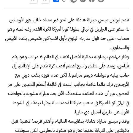
قدم ليونيل ميسي مباراة هادئة على نحو غير معتاد خلال فوز الأرجنتين
1-صفر على البرازيل في نهائي بطولة كوبا أميركا لكرة القدم رغم لعبه وهو
مصاب -على حد قول مدربه- ليتوج بأول لقب كبير بقميص بلاده الأبيض
والسماوي.
وفاز مهاجم برشلونة بجائزة أفضل لاعب في العالم 6 مرات، وهو رقم
قياسي، ويعد على نطاق واسع أعظم لاعب كرة قدم على الإطلاق إلى
جانب بيليه ومواطنه دييغو مارادونا. لكن عدم فوزه بلقب دولي مع
الأرجنتين ترك دائما علامة بجانب اسمه في قائمة أعظم اللاعبين على مر
العصور. غير أن هذه العلامة ستحذف الآن بعد مباراة مشوبة بالعواطف
في نهائي كوبا أميركا في ملعب ماراكانا تحددت نتيجتها بهدف في الشوط
الأول عن طريق أنخيل دي ماريا.
وقدم ميسي مباراة هادئة بمقاييسه العالية، وأهدر فرصة ذهبية قبل
دقيقتين على النهاية عندما تعثر وهو منفرد بالحارس. لكن سجلات