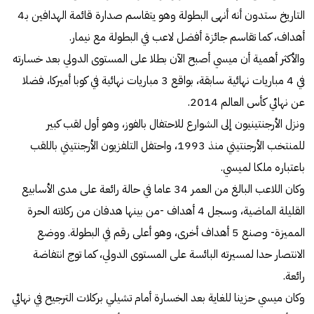
التاريخ ستدون أنه أنهى البطولة وهو يتقاسم صدارة قائمة الهدافين بـ4
أهداف، كما تقاسم جائزة أفضل لاعب في البطولة مع نيمار.
والأكثر أهمية أن ميسي أصبح الآن بطلا على المستوى الدولي بعد خسارته
في 4 مباريات نهائية سابقة، بواقع 3 مباريات نهائية في كوبا أميركا، فضلا
عن نهائي كأس العالم 2014.
ونزل الأرجنتينيون إلى الشوارع للاحتفال بالفوز، وهو أول لقب كبير
للمنتخب الأرجنتيني منذ 1993، واحتفل التلفزيون الأرجنتيني باللقب
باعتباره ملكا لميسي.
وكان اللاعب البالغ من العمر 34 عاما في حالة رائعة على مدى الأسابيع
القليلة الماضية، وسجل 4 أهداف -من بينها هدفان من ركلاته الحرة
المميزة- وصنع 5 أهداف أخرى، وهو أعلى رقم في البطولة. ووضع
الانتصار حدا لمسيرته البائسة على المستوى الدولي، كما توج انتفاضة
رائعة.
وكان ميسي حزينا للغاية بعد الخسارة أمام تشيلي بركلات الترجيح في نهائي