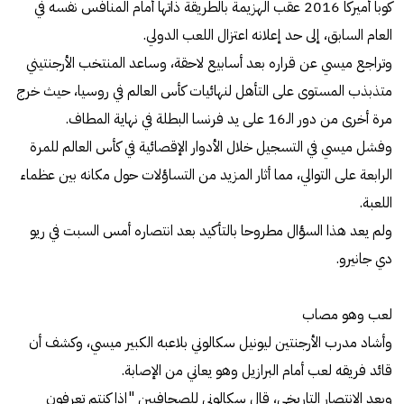
كوبا أميركا 2016 عقب الهزيمة بالطريقة ذاتها أمام المنافس نفسه في
العام السابق، إلى حد إعلانه اعتزال اللعب الدولي.
وتراجع ميسي عن قراره بعد أسابيع لاحقة، وساعد المنتخب الأرجنتيني
متذبذب المستوى على التأهل لنهائيات كأس العالم في روسيا، حيث خرج
مرة أخرى من دور الـ16 على يد فرنسا البطلة في نهاية المطاف.
وفشل ميسي في التسجيل خلال الأدوار الإقصائية في كأس العالم للمرة
الرابعة على التوالي، مما أثار المزيد من التساؤلات حول مكانه بين عظماء
اللعبة.
ولم يعد هذا السؤال مطروحا بالتأكيد بعد انتصاره أمس السبت في ريو
دي جانيرو.
لعب وهو مصاب
وأشاد مدرب الأرجنتين ليونيل سكالوني بلاعبه الكبير ميسي، وكشف أن
قائد فريقه لعب أمام البرازيل وهو يعاني من الإصابة.
وبعد الانتصار التاريخي، قال سكالوني للصحافيين "إذا كنتم تعرفون