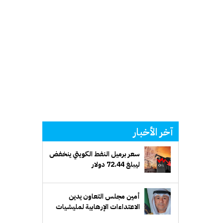
آخر الأخبار
سعر برميل النفط الكويتي ينخفض
ليبلغ 72.44 دولار
أمين مجلس التعاون يدين
الاعتداءات الإرهابية لمليشيات
الحوثي على منطقة نجران