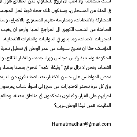
المشاركة بالانتخابات، وممارسة حقهم الدستوري بالاقتراع، وستك
الصامتة من الشعب الكويتي الى المراجع العليا، وارجو ان يخيب
لمجريات الاحداث، وما يدور في الدوانيات والمقرات الانتخابية.
المؤسف حقا ان تضيع سنوات من عمر الوطن في تعطيل تنمية،
الحكومة وتسمية رئيس مجلس وزراء جديد، وانتظار النتائج، وال
الفضاء، ونحن لا نزال نوقع "وثيقة القيم" لنحرج بعضنا بعضا، ولي
تحض المواطنين على حسن الاختيار، بعد نصف قرنٍ من الديمق
وفي كل مرة تنحدر الاختيارات من سيئ الى اسوأ، شباب يعرضو
احزابهم على القرار، وقبليون يتحكمون في مناطق معينة، وطائف
المقيت، فمن لهذا الوطن...زين؟
Hamatmadhar@gmail.com