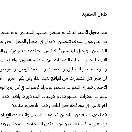
طلال السعيد
منذ دخول الالفية الثالثة لم يستقر المشهد السياسي، ولم نشعر
تشريعي نقول: سوف تتحسن الاحوال في الفصل المقبل، حتى جاء
الرئيسين... ورحيل الرئيسين"، فرئيس الحكومة اعتذر ورئيس ا
الان جاء دور اصحاب الشعارات لنرى ماذا سيفعلون، واعتقد ا
وسوف يستمر التعطيل، والتصعيد، والضحية الوطن، والمواطن الذ
لن يغير اهل الشعارات من الواقع شيئا ابدا، ولن يكون مروان
الاختيار، فصراخ الندوات مستمر ،وشراء الاصوات في كل زوايا الوط
عشرات المقرات المشبوهة، والفرعيات ادت دورها باتقان هذه ال
اخر فرعي في محافظة حفر الباطن فمن يلاحقهم هناك؟
قد تكون نسبة من الناخبين قد وعت الدرس وآثرت مصالح الوطن
تزال على ما كانت عليه، وسوف تكون النتيجة حل المجلس وتعل