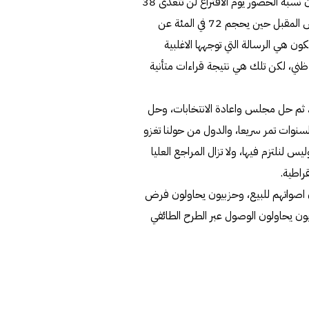
لست متشائما، ولا احب ان اروج للتشاؤم، لكن الحقائق تقول ان نسبة الحضور يوم الاقتراع لن تتعدى 38‎
في المئة من المسجلين، وستكون تلك حجة قوية لحل المجلس المقبل حين يحجم 72‎ في المئة عن
ون هي الرسالة التي توجهها الاغلبية
 ظني، لكن تلك هي نتيجة قراءات متأنية
 ثم حل مجلس واعادة الانتخابات، وحل
سنوات تمر سريعا، والدول من حولنا تغزو
س لنلتزم فيها، ولا تزال المراجع العليا
راطية.
ن اصواتهم للبيع، وحزبيون يحاولون فرض
يون يحاولون الوصول عبر الطرح الطائفي