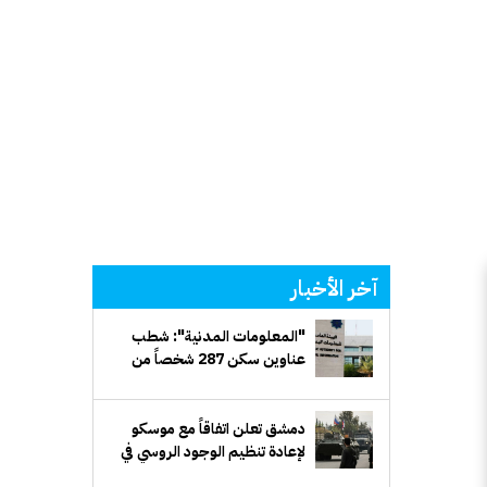
آخر الأخبار
"المعلومات المدنية": شطب
عناوين سكن 287 شخصاً من
السجلات
دمشق تعلن اتفاقاً مع موسكو
لإعادة تنظيم الوجود الروسي في
حميميم وطرطوس