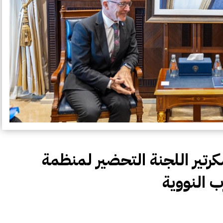
كرتير اللجنة التحضير لمنظمة
 النووية