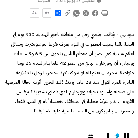
الخميس 15 يوليو 2021
السياسة
Share
نيودلهي - وكالات: يقضي رجل من منطقة ناجور الهندية، 300 يوم في
السنة نائما بسبب اضطراب في النوم يعرف بفرط النوم.ونشرت وسائل
اعلام هندية ففي حين أن معظم الناس ينامون بين 6.5 و8 ساعات
يوميا، إلا أن وبورخارام البالغ من العمر 42 عاما ينام لمدة 25 يوما
متواصلا بمجرد أن يغفو للقيلولة.وقد تم تشخيص الرجل بالمتلازمة
النادرة للمرة الاولى منذ 23 عاما، ومنذ ذلك الحين، أثرت الحالة المرضية
على صحته وأسلوب حياته.وبورخارام الذي يتمتع بشعبية كبيرة بين
القرويين، يدير شركة محلية في المنطقة، لخمسة أيام في الشهر فقط،
وبمجرد أن ينام يكون من الصعب للغاية عليه الاستيقاظ.