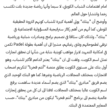
امام اهتمامات الشباب الكويتي، لا سيما وأنها رياضة جديدة باتت تكتسب
زخما وانتشارا حول العالم.
وأوضح أن "بيتك" يولي أهمية كبيرة للشباب كونهم الثروة الحقيقية
للوطن، كما أنهم من أهم ركائز ستراتيجية المسؤولية الاجتماعية في
"بيتك"، ولذلك كان سبّاقا في تصميم برامج ومبادرات شبابية ورياضية
ترتقي لطموحاتهم وتلبي رغباتهم، مشيرا الى ان أهمية بطولة Padel تكمن
في امكانية التمهيد لابراز مواهب كويتية شابة من شأنها ان تحقق انجازات
تمثل اسم الكويت. ولفت الى ان "بيتك" يعتبر الداعم الأكبر للشباب، وهو
أول بنك على مستوى الكويت يطلق منصة "أنتم فخرنا" لتكريم اصحاب
الانجازات بمختلف المجالات، الرياضية وغيرها. كما هو البنك الوحيد الذي
يضم فريق "مبادري "بيتك" الذي يضم أسماء عديدة ساهمت برفع
اسم الكويت عاليا بمختلف المجالات، لافتا الى ان كل من يحقق إنجازات
عالمية ينضم الى برنامج "أنتم فخرنا" ليكون من مبادري "بيتك"، حسب
المعايير المعتمدة في البنك.