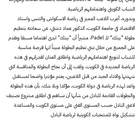
الشباب الكويتي واهتماماتهم الرياضية.
وبدوره، أعرب اللاعب المميز في رياضة الاسكواش والتنس واستاذ
الاقتصاد في جامعة الكويت، الدكتور عماد دشتي، عن سعادته بتنظيم
بطولة "بيتك" للـ Padel، مشيراً أن "بيتك" ابدى اهتماما مسبقا وتقدم
على الجميع من خلال تبني تنظيم البطولة مبيناً انها فرصة مناسبة
للشباب لتنويع اهتماماتهم الرياضية واطلاق العنان لقدراتهم في هذه
الرياضة الجديدة في الكويت. ولفت إلى أن نجاح البطولة والمنافسة التي
شهدتها والاداء الجيد من قبل اللاعبين، يعتبر مؤشرا واضحا لمستقبل
واعد لهذه الرياضة في دولة الكويت، مؤكدا وبلا شك، بأن هذه البطولة
والبطولات القادمة للبادل من شأنها أن تساهم في اطلاق مشروع تصنيف
لاعبي البادل حسب المستوى الفني على مستوى الكويت والمساعدة
بتشكيل نواة للمنتخبات الكويتية لرياضة البادل.