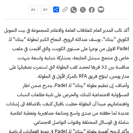
Share
أكد نائب المدير العام للعلاقات العامة والاعلام للمجموعة في بيت التمويل
الكويتي "بيتك"، يوسف عبدالله الرويح، النجاح الكبير لبطولة "بيتك" للـ
Padel الاولى من نوعها على مستوى الكويت، والتي أقيمت في ملعب
خاص في منتجع سيشل الجليعة، بمشاركة شبابية واسعة شهدت
منافسة بين 32 فريقا لحصد لقب البطولة التي استمرت تصفياتها على
مدار يومين، ليتوّج فريق RFA بالمركز الأول في البطولة.
وأضاف، إن تنظيم بطولة "بيتك" للـ Padel، يندرج ضمن اطار
المسؤولية الاجتماعية للبنك، والحرص على تلبية تطلعات الشباب
واهتماماتهم، مبينا أن البطولة حظيت باقبال كثيف، بالاضافة الى إشادات
عديدة لما حققته من صدى واسع ومتابعة جماهيرية وتغطية اعلامية
شاملة في الوسائل المختلفة وقنوات التواصل الاجتماعي.
وأكد الرويح أهمية بطولة "بيتك" للـ Padel في تنويع الفعاليات الرياضة