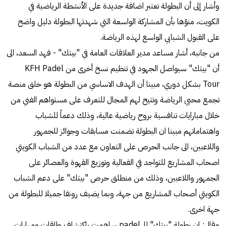
وأشار إلى أن البطولة تعتبر اضافة جديدة على الأنشطة الرياضية في
الكويت، منوّها بأن المشاركة الواسعة التي شهدتها البطولة دليل واضح
على القبول الشبابي الواسع لهذه الرياضة.
من جانبه، أشار مساعد مدير العلاقات العامة في "بيتك" - فهد السعد، الى
أن "بيتك" سيواصل الجهود في تنظيم نسخ أخرى من KFH Padel
Tour بشكل دوري، مبينا أن الهدف الاساسي من البطولة هو خلق منصة
تجمع محبي الرياضة وتتيح لهم المجال للتعرف على مستواهم الفني من
خلال مبارايات تنافسية بروح رياضية عالية، وذلك دعماً للشباب
واهتماماتهم مبينا ان البطولة تضمنت مسابقات وجوائز للجمهور
واللاعبين، الى جانب الحرص على التعاون مع عدد من الشباب الكويتي
اصحاب المشاريع للتواجد في الفعالية وتوزيع القهوة والعصائر على
الجمهور واللاعبين، وذلك من منطلق حرص "بيتك" على دعم الشباب
الكويتي أصحاب المشاريع من جهة، وبما يضيف رونقا جميلا للبطولة من
جهة اخرى.
وقال: إن بطولة "بيتك" للـ padel ساهمت باكتشاف طاقات ومهارات