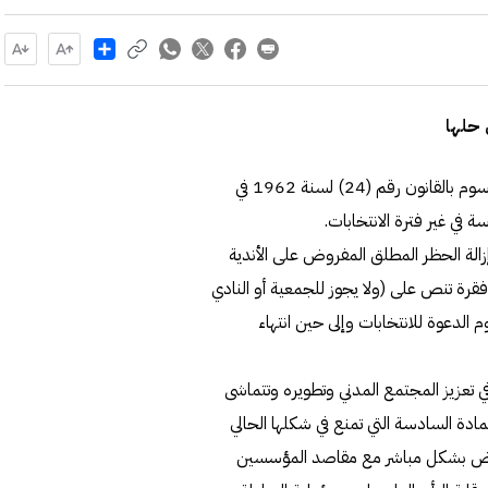
Share
 حلها
تقدم النائب بدر نشمي باقتراح بقانون بتعديل بعض أحكام المرسوم بالقانون رقم (24) لسنة 1962 في
ة في غير فترة الانتخابات.
لة الحظر المطلق المفروض على الأندية
رة تنص على (ولا يجوز للجمعية أو النادي
 الدعوة للانتخابات وإلى حين انتهاء
ي تعزيز المجتمع المدني وتطويره وتتماشى
بتعديل المادة السادسة التي تمنع في شكلها الحالي
تعارض بشكل مباشر مع مقاصد المؤسسين