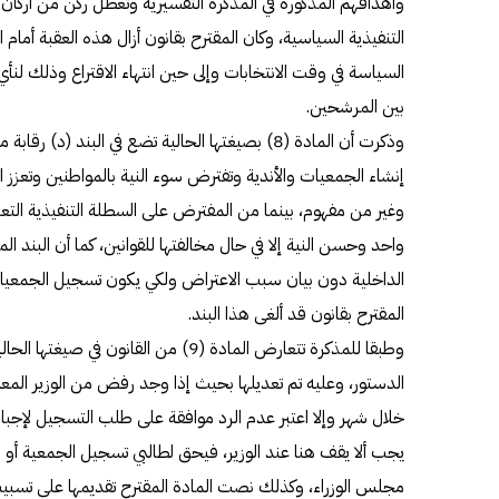
وأهدافهم المذكورة في المذكرة التفسيرية وتعطل ركن من أركان 
التنفيذية السياسية، وكان المقترح بقانون أزال هذه العقبة أمام ال
السياسة في وقت الانتخابات وإلى حين انتهاء الاقتراع وذلك لنأي 
بين المرشحين.
وذكرت أن المادة (8) بصيغتها الحالية تضع في البند 
إنشاء الجمعيات والأندية وتفترض سوء النية بالمواطنين وتعزز ال
وغير من مفهوم، بينما من المفترض على السطلة التنفيذية الت
واحد وحسن النية إلا في حال مخالفتها للقوانين، كما أن البند 
الداخلية دون بيان سبب الاعتراض ولكي يكون تسجيل الجمعيات
المقترح بقانون قد ألغى هذا البند.
الدستور، وعليه تم تعديلها بحيث إذا وجد رفض من الوزير الم
خلال شهر وإلا اعتبر عدم الرد موافقة على طلب التسجيل لإجبار 
يجب ألا يقف هنا عند الوزير، فيحق لطالبي تسجيل الجمعية أو الن
مجلس الوزراء، وكذلك نصت المادة المقترح تقديمها على تسبي