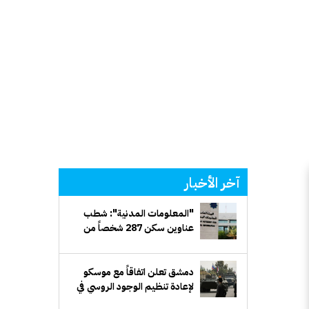
آخر الأخبار
"المعلومات المدنية": شطب
عناوين سكن 287 شخصاً من
السجلات
دمشق تعلن اتفاقاً مع موسكو
لإعادة تنظيم الوجود الروسي في
حميميم وطرطوس