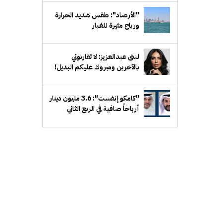
"الأرصاد": طقس شديد الحرارة
ورياح مثيرة للغبار
لبنى عبدالعزيز: لا تقارنوني
بالآخرين ومبروك عليكم البديل!
"كامكو إنفست": 3.6 مليون دينار
أرباحاً صافية في الربع الثاني