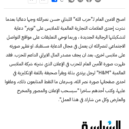
اصبح الامين العام لـ"حزب الله" اللبناني حسن نصرالله وجها دعائيا بعدما
نشرت إحدى العلامات التجارية العالمية للملابس على "تويتر" دعاية
لتشكيلتها الرجالية الجديدة ، وربما توحي التعليقات على مواقع التواصل
الاجتماعي لنصرالله ان يعمل في مجال الدعاية مستقبلا، او تظهر صورته
على ملابس اخرى، بعد ان يجف مصدر المال الايراني الداعم للحزب. فقد
ظهرت صورة الأمين العام للحزب في الإعلان الذي نشرته شركة الملابس
العالمية "H&M" لرجل يرتدي بذلة ويقرأ صحيفة باللغة الإنكليزية في
احدى صفحاتها صورة نصر الله، وسرعان ما التقط المتابعون ذلك، وعلقوا
عليها، وكتب أحدهم ساخرا "سيسحب الإعلان والمصور والمخرج
والعارض وكل من شارك في هذا العمل".