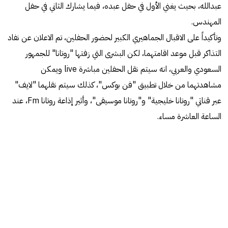
عبدالله، بحيث يغني الأول في حفل عبده، فيما يشارك الثاني في حفل
المهندس.
وتأكيداً على الاقبال الجماهيري الكبير لحضور الحفلين، تم الاعلان عن نفاد
التذاكر قبل موعد اقامتهما، لكن البشرى التي زفتها "روتانا" للجمهور
السعودي والعربي، انه سيتم نقل الحفلين مباشرة live ويمكن
مشاهدتهما من خلال تطبيق "فن بوكس"، كذلك سيتم نقلهما "لايف"
عبر قناتي "روتانا خليجية" و"روتانا موسيقى"، وأثير إذاعة روتانا Fm، عند
الساعة العاشرة مساء.