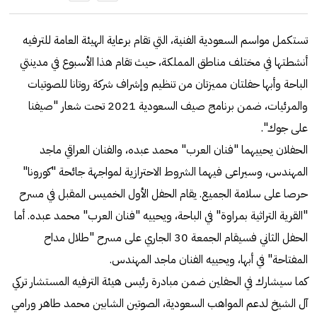
تستكمل مواسم السعودية الفنية، التي تقام برعاية الهيئة العامة للترفيه
أنشطتها في مختلف مناطق المملكة، حيث تقام هذا الأسبوع في مدينتي
الباحة وأبها حفلتان مميزتان من تنظيم وإشراف شركة روتانا للصوتيات
والمرئيات، ضمن برنامج صيف السعودية 2021 تحت شعار "صيفنا
على جوك".
الحفلان يحييهما "فنان العرب" محمد عبده، والفنان العراقي ماجد
المهندس، وسيراعى فيهما الشروط الاحترازية لمواجهة جائحة "كورونا"
حرصا على سلامة الجميع. يقام الحفل الأول الخميس المقبل في مسرح
"القرية التراثية بمراوة" في الباحة، ويحييه "فنان العرب" محمد عبده. أما
الحفل الثاني فسيقام الجمعة 30 الجاري على مسرح "طلال مداح
المفتاحة" في أبها، ويحييه الفنان ماجد المهندس.
كما سيشارك في الحفلين ضمن مبادرة رئيس هيئة الترفيه المستشار تركي
آل الشيخ لدعم المواهب السعودية، الصوتين الشابين محمد طاهر ورامي