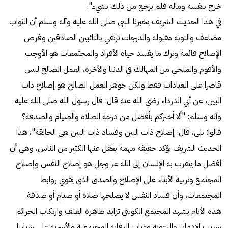
خرج بنفسه وماله فلم يرجع من ذلك بشيء".
في هذا الحديث الشريف يخبرنا النبي صلى الله عليه وآله وسلم أن الثواب
مضاعف والتوبة مقبولة والدرجات ترتقي بالتائبين الصادقين وفرص
الإصلاح قائمة وترك ما يفسد حياة الأفراد والمجتمعات هو الأوجب
والأقوم والمنجي من المهالك في الدنيا والآخرة، العمل الصالح ليس
قاصرا على العبادات فقط ولكن جوهر العمل الصالح هو إصلاح ذات
البين، عن أبي الدرداء رضي الله عنه قال: قال رسول الله صلى الله عليه
وآله وسلم: "ألا أخبركم بأفضل من درجة الصلاة والصيام والصدقة؟
قالوا: بلى، قال: إصلاح ذات البين وفساد ذات البين هي الحالقة"، هذا
الحديث الشريف يؤكد حقيقة مهمة يغفل عنها الكثير من الناس، وهي أن
أفضل ما يتقرب به الإنسان إلى الله عز وجل هو إصلاح النفس وإصلاح
المجتمع وتربية الأبناء على الإصلاح والصدق الذي يقوي روابط
المجتمعات، وأن فساد النفس لا يصلحها صلاة أو صيام أو صدقة.
هذه الأيام يشهد المجتمع الكويتي تزايد ظاهرة العنف وارتكاب الجرائم
بسبب الإدمان والرعونة وغياب الرقابة المجتمعية والأسرية على شبابنا