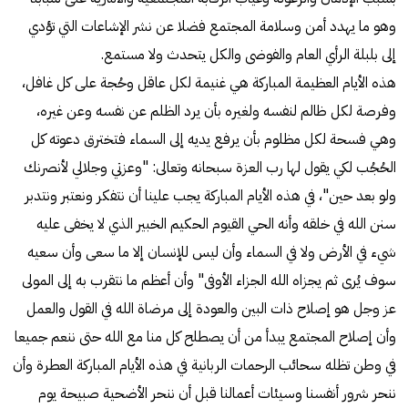
وهو ما يهدد أمن وسلامة المجتمع فضلا عن نشر الإشاعات التي تؤدي
إلى بلبلة الرأي العام والفوضى والكل يتحدث ولا مستمع.
هذه الأيام العظيمة المباركة هي غنيمة لكل عاقل وحُجة على كل غافل،
وفرصة لكل ظالم لنفسه ولغيره بأن يرد الظلم عن نفسه وعن غيره،
وهي فسحة لكل مظلوم بأن يرفع يديه إلى السماء فتخترق دعوته كل
الحُجُب لكي يقول لها رب العزة سبحانه وتعالى: "وعزتي وجلالي لأنصرنك
ولو بعد حين"، في هذه الأيام المباركة يجب علينا أن نتفكر ونعتبر ونتدبر
سنن الله في خلقه وأنه الحي القيوم الحكيم الخبير الذي لا يخفى عليه
شيء في الأرض ولا في السماء وأن ليس للإنسان إلا ما سعى وأن سعيه
سوف يُرى ثم يجزاه الله الجزاء الأوفى" وأن أعظم ما نتقرب به إلى المولى
عز وجل هو إصلاح ذات البين والعودة إلى مرضاة الله في القول والعمل
وأن إصلاح المجتمع يبدأ من أن يصطلح كل منا مع الله حتى ننعم جميعا
في وطن تظله سحائب الرحمات الربانية في هذه الأيام المباركة العطرة وأن
ننحر شرور أنفسنا وسيئات أعمالنا قبل أن ننحر الأضحية صبيحة يوم