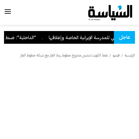
عاجل
ترخيص التعليمي للمدرسة الإيرانية الخاصة وإغلاقها
.
"الداخلية": ضبط 56 مخالفاً في حملة أمنية مشتركة بالتعاون مع "القوى العاملة"
الرئيسية
/
فيديو
/
نفط الكويت تدشين مشروع خطوط ربط الغاز مع شبكة خطوط الغاز