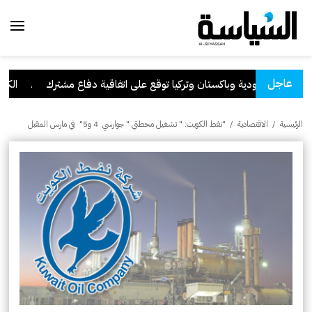
عاجل
السعودية وباكستان وتركيا توقع على اتفاقية دفاع مشترك
.
الكويت ت
الرئيسية
/
الاقتصادية
/
"نفط الكويت: " تشغيل محطتي " جوارسي 4 و5" في مارس المقبل