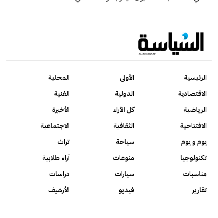
الرئيسية
الأولى
المحلية
الاقتصادية
الدولية
الفنية
الرياضية
كل الآراء
الأخيرة
الافتتاحية
الثقافية
الاجتماعية
يوم و يوم
سياحة
تراث
تكنولوجيا
منوعات
آراء طلابية
مناسبات
سيارات
دراسات
تقارير
فيديو
الأرشيف