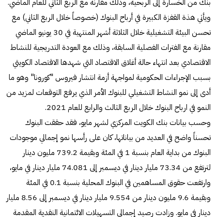
بنك من الخسارة إلى الربحية، وذلك مقارنة مع الربع الثاني للعام الماضي.
ويأتي هذة القفزة الكبيرة في أرباح البنوك (خصوصاً خلال الربع الثاني) مع
تحسن البيئة التشغيلية خلال الثلاثة أشهر المنتهية في 30 يونيو الماضي
مقارنة مع الفترات الفصلية السابقة، وذلك مع العودة التدريجية للنشاط
الاقتصادي بعد انتهاء حالة أغلاق الاقتصاد التي شهدها الاقتصاد الكويتي
بسبب الإجراءات الحكومية لمواجهة أزمة انتشار فيروس "كورونا" وهو ما
أدى إلى نمو النشاط التشغيلي للبنوك الأمر الذي يرفع التوقعات لمزيد من
النمو في ارباح البنوك خلال الربع الثالث والرابع للعام 2021.
وحسب بيانات بنك الكويت المركزي لشهر مايو، فقد حققت البنوك
تحسناً واضح في العديد من بياناتها، كان على رأسها نمو إجمالي موجودات
البنوك من بداية العام بنسبة 1 في المئة وبقيمة 739.2 مليون دينار
لترتفع من 73.34 مليار دينار في ديسمبر إلى 74.081 مليار دينار في مايو،
وارتفعت حقوق المساهمين في البنوك المحلية بنسبة 0.1 في المئة
وبقيمة 9.6 مليون دينار من 9.554 مليار دينار في ديسمبر إلى 8.56 مليار
دينار في مايو. وزادت رصيد إجمالي التسهيلات الائتمانية النقدية المقدمة