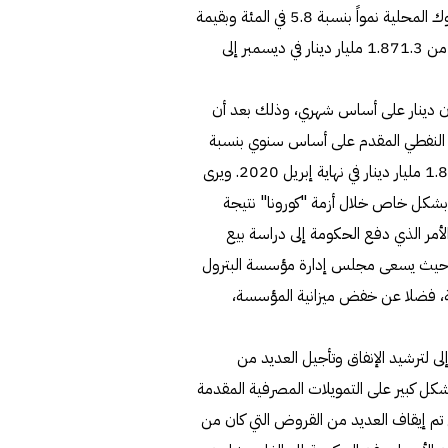
كما شهد الرصيد المتراكم لتمويلات النفط والغاز التي تقدمها البنوك المحلية نمواً بنسبة 5.8 في المئة وبقيمة
108.6 مليون دينار خلال الأربعة أشهر الأولى من 2021 ليرتفع من 1.871.3 مليار دينار في ديسمبر إلى
رصيد ارتفاعاً بنسبة 0.4 في المئة وبقيمة 7.9 مليون دينار على أساس شهري، وذلك بعد أن
تمويل النفطي المقدم على أساس سنوي بنسبة
6.6 في المئة وبقيمة 124.1 مليون دينار، وذلك مقارنة مع 1.855 مليار دينار في نهاية إبريل 2020. ويرى
 بشكل خاص خلال أزمة "كورونا" نتيجة
لأمر الذي دفع الحكومة إلى دراسة بيع
لدول الأوروبية تقدر بـ 2.4 مليار دولار، حيث يسعى مجلس إدارة مؤسسة البترول
ية، فضلا عن خفض ميزانية المؤسسة،
ترشيد الإنفاق وتأجيل العديد من
شكل كبير على التمويلات المصرفية المقدمة
ل تم إيقاف العديد من القروض التي كان من