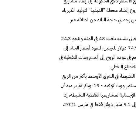
ع الأسعار دفع الحكومة إلى إلغاء مشاريع
ع إنشاء محطة "الدبدبة" لتوليد الكهرباء
ة الشمسية ضمن خطط كانت ترمي إلى تأمين 15% من إجمالي حاجة البلاد من الطاقة عبر
ولفتوا إلى أن ارتفاع أسعار النفط خلال النصف الأول من العام الحالي بنسبة بلغت 48 في المئة وبنحو 24.3
دولاراً ليرتفع سعر النفط الكويتي من 50.58 دولار للبرميل إلى 74.9 دولار للبرميل، لتعود أسعار الخام إلى
 مرة في أكتوبر 2018، وهو أمر ساهم في عودة الروح إلى المشروعات النفطية في
 للقطاع النفطي.
النشيطة في الشرق الأوسط بأكثر من الربع
خلال العامين الماضيين، وذلك بسبب تحول الطاقة العالمي المستمر ووباء كوفيد - 19. وذكر تقرير ميد أن
إجمالية لمشاريعها النفطية النشيطة، إذ
انخفضت قيمة المشاريع النفطية النشيطة بنسبة 86 في المئة إلى 9.1 مليار دولار فقط في مارس 2021،