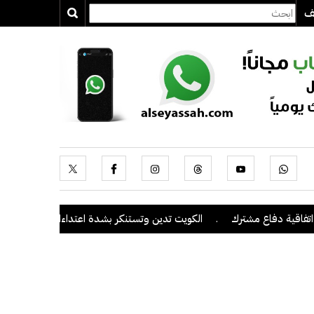
يف
دفاع مشترك
.
الكويت تدين وتستنكر بشدة اعتداءات ميليشيا الحوثي على 