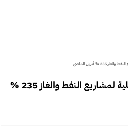
23 % أبريل الماضي
نمو حجم تمويل البنوك المحلية لمشاريع النفط والغاز 235 %