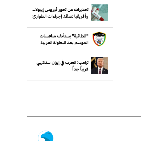
تحذيرات من تحور فيروس إيبولا...
وأفريقيا تصعّد إجراءات الطوارئ
"الطائرة" يستأنف منافسات
الموسم بعد البطولة العربية
ترامب: الحرب في إيران ستنتهي
قريباً جداً