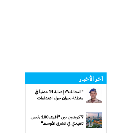
آخر الأخبار
"التحالف": إصابة 11 مدنياً في
منطقة نجران جراء اعتداءات
إرهابية حوثية
7 كويتيين بين "أقوى 100 رئيس
تنفيذي في الشرق الأوسط"