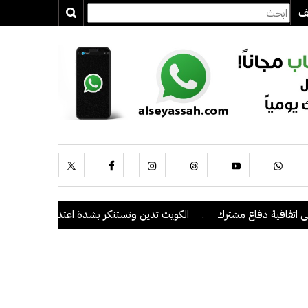
يف
ية دفاع مشترك
.
الكويت تدين وتستنكر بشدة اعتداءات ميليشيا الحوثي ع