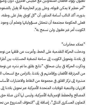
للقبول بإيواء الأفغان المتعاونين مع الجيش الأميركي، دون وض
"أمر خطير لا يمكن قبوله، وعلى وزير الخارجية ألّا يقبل بالضغ
بدوره، أكد النائب أسامة المناور، أن "كل كويتي يغار على وطنه، ل
فعلى الحكومة مجتمعة أن تتحمّل مسؤولياتها وتعلم أن وجود آ
الكويت أمر غير مقبول ولن نسمح به".
"عملاء مخابرات"
ودخلت الحركة التقدمية على الخط، وأعربت عن قلقها من توجه 
في بلادنا، وتحويل الكويت إلى ساحة لتصفية الحسابات بين أطراف
وذكرت الحركة في بيان صحافي، "نتابع بقلق ما تم نشره عن توجه خ
من المرتزقة الأفغان وإقامتهم في بلادنا، بالتزامن مع انسحاب ا
مشيرة إلى تركز القلق في مجموعة من النقاط والاعتبارات الأ
الارتهان والتبعية للولايات المتحدة الأميركية عبر تحويل بلادن
المصالح والخطط الإمبريالية الأميركية، وليس لها أدنى صلة حتى
التعاون العسكري الثنائي"، إضافة إلى "التخوّف المشروع من ت