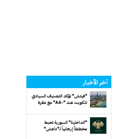
آخر الأخبار
"فيتش" تؤكد التصنيف السيادي
للكويت عند "-AA" مع نظرة
مستقبلية مستقرة
"الداخلية" السورية تحبط
مخططاً إرهابياً لـ"داعش"
يستهدف جهة حكومية في ريف