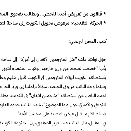
* قلقون من تعريض أمننا للخطر... ونطالب بفحوى الم
* الحركة التقدمية: مرفوض تحويل الكويت إلى ساحة لت
كتب ـ المحرر البرلماني:
حوّل نوابٌ، ملف "نقل المترجمين الأفغان إلى أميركا" إلى ساحة
بأنها "خضعت لضغط من وزير خارجية الولايات المتحدة أنتوني بلي
باستضافة الكويت لهؤلاء المترجمين في الكويت قبيل نقلهم وعائلات
وبينما وجه النائب مرزوق الخليفة، سؤالاً برلمانيا إلى وزير الخ
احمد الناصر، عن استضافة "مترجمين أفغان" في الكويت، مطالبا 
الكويتي والأميركي حول هذا الموضوع"، شدد النائب حمود العازم
باستضافتهم، قبل عرض القضية على مجلس الأمة".
في المقابل، قال النائب عبدالعزيز الصقعبي، إن الحكومة الكويت