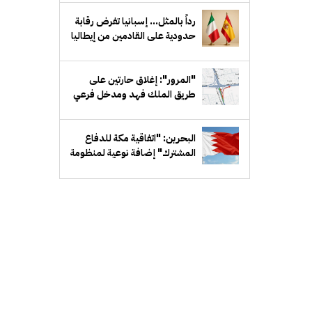
دمشق
رداً بالمثل... إسبانيا تفرض رقابة
حدودية على القادمين من إيطاليا
"المرور": إغلاق حارتين على
طريق الملك فهد ومدخل فرعي
مقابل بيان لمدة أسبوع
البحرين: "اتفاقية مكة للدفاع
المشترك" إضافة نوعية لمنظومة
الدفاع الخليجي