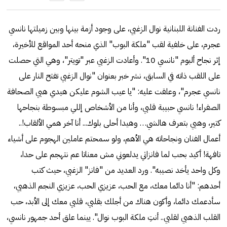
ردت الفنانة اللبنانية نوال الزغبي، على وجود أزمة بينها وبين زميلتها نانسي
عجرم، على خلفية لقب "ملكة البوب" الذي منحه أحد المواقع للأخيرة،
إثر نجاح ألبوم "نانسي 10". وأعادت الزغبي عبر "تويتر"، وهي التي حصلت
على اللقب ذاته في السابق، نشر خبر بعنوان "نوال الزغبي تفتح النار على
نانسي عجرم"، وعلقت عليه: "يا عيب الشوم عليكن هيدي هيي الصحافة
الصفراء! نانسي حبيبة قلبي، وأنا من الأشخاص إللي مبسوطة بنجاحها
كتير، وهيي بتعرف هالشي… وهيدا أحلى بلوك... أنا آخر همي الألقاب!..
أعمال الفنان ونجاحاته هي الأهم، ولو سمحتم عاملين الهجوم على أشياء
تافهة! أكيد بحب لما فانزاتي يدلعوني مش معناتا عم نتهجم على حدا،
وكل واحد يأخد نصيبه". ورد العديد من "فانز" الزغبي، حيث كتب
أحدهم: "‏‎أنا دائما معك، مع الحب، عزيزي الحب، عزيزي النجم الذهبي،
سأدعمك دائما، وأكون هناك من أجلك بقلبي، قلبي معك إلى الأبد، حب
القلب الذهبي لقلبي.. أنتِ ملكة البوب نوال". يينما علق أحد جمهور نانسي،