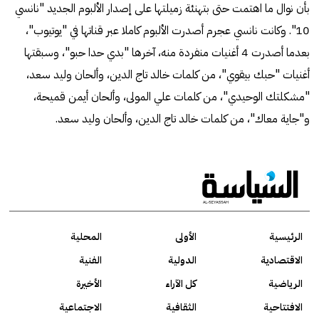
بأن نوال ما اهتمت حتى بتهنئة زميلتها على إصدار الألبوم الجديد "نانسي
10". وكانت نانسي عجرم أصدرت الألبوم كاملا عبر قناتها في "يوتيوب"،
بعدما أصدرت 4 أغنيات منفردة منه، آخرها "بدي حدا حبو"، وسبقتها
أغنيات "حبك بيقوي"، من كلمات خالد تاج الدين، وألحان وليد سعد،
"مشكلتك الوحيدي"، من كلمات علي المولى، وألحان أيمن قميحة،
و"جاية معاك"، من كلمات خالد تاج الدين، وألحان وليد سعد.
الرئيسية
الأولى
المحلية
الاقتصادية
الدولية
الفنية
الرياضية
كل الآراء
الأخيرة
الافتتاحية
الثقافية
الاجتماعية