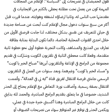
تقول الحميضان في تصريحات إلى "السياسة": الإعلام من المجالات
المهمة كون من يعمل تحت مظلته يحظى بالكثير من الايجابيات في
مقدمتها حب الناس له، وثانيا ارضاؤه لشغفه وهوايته، عندما قررت قبل
أكثر من سبع سنوات دخول مجال الإعلام كنت أبحث عن مساحة جديدة
في حياتي للتعريف عن نفسي بشكل مختلف، لذا جاءت فرصتي الأولى من
خلال احدى القنوات المحلية الخاصة، دائما تكون البداية بمثابة بطاقة
تعارف بين المذيع والمشاهد، وكانت التجربة خطوة أولى نحو خطوة ثانية
متقدمة، وفعلا كانت محطتي الثانية في تلفزيون الكويت وشاركت في تقديم
مجموعة من البرامج في الإذاعة والتلفزيون أبرزها "صباح الخير يا كويت"
و"مساء الخير يا كويت" وغيرهما، وبعد سنوات من العمل في التلفزيون
الرسمي جاءتني فرصة الانتقال لفريق قناة "ايه تي في العدالة"، وأتممت
الانتقال بصفة رسمية. وأضافت نورة: التعاطي مع الإعلام يحتاج إلى الحذر
الشديد، خصوصا في ما يتعلق بتقديم البرامج المباشرة، والحمد لله بدايتي
كانت من خلال البرامج المباشرة وهذا أكسبني خبرة جيدة في عملي،
ويكمن الحذر في توقع غير المتوقع سواء من تصريحات الضيوف أو