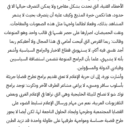
الأخطاء الفنية، التي تحدث بشكل مفاجئ ولا يمكن التصرف حيالها الا في
حدود، هنا تكمن خبرة المذيع وكيف عليه أن يتصرف بحيث لا يشعر
المشاهد بذلك، وفعلا لطالما واجهنا مثل هذه الصعوبات والمفاجآت.
ونفت الحميضان، اصرارها على حصر نفسها في قالب واحد وهو المنوعات
وقالت: ربما الفرص التي أتيحت أمامي في هذا المجال ولا أخفيكم ربما
أجد نفسي فيه أكثر، لا يستهويني قطاع الاخبار والبرامج السياسية وأشعر
بأنه لا يشبهني، علما بأن البرامج المنوعة تتضمن استضافة السياسيين
وقياديي الدولة والمسؤولين.
وأشارت نورة، إلى ان حرية الإعلام لا تعني تقديم برامج تطرح قضايا جريئة
بأسلوب سافر ومسيء لا يراعي مشاعر الطرف الآخر وذكرت: توجد برامج
توك شو لا تصلح للبيئة الخليجية وهي التي نراها في الإعلام الغربي وبعض
التلفزيونات العربية، نعم من مهام ورسائل الإعلام تسليط الضوء على
القضايا المجتمعية وطرحها وايجاد الحلول الناجعة لها، لكن أيضا لا يجوز
طرح قضية حساسة ومواجهة طرفيها على طاولة واحدة قد تزيد الطين