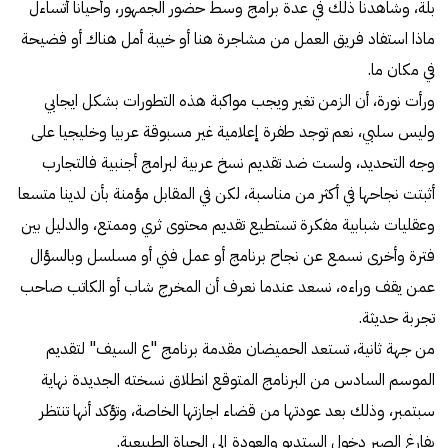
بلة، وشاهدنا ذلك في عدة برامج وسط حضور الجمهور، وأحيانا أتساءل
ماذا استفاد فريق العمل من مشاجرة هنا أو خيبة أمل هناك أو فضيحة
في مكان ما.
ورأت نورة، أن الزمن تغير ويجب مواكبة هذه التطورات بشكل ايجابي
وليس سلبي، نعم توجد طفرة إعلامية غير مسبوقة عربيا وخليجيا على
وجه التحديد، ولست ضد تقديم نسخ عربية لبرامج أجنبية فالتجارب
أثبتت نجاحها في أكثر من مناسبة، لكن في المقابل مؤمنة بأن لدينا متسعا
وعقليات شبابية مفكرة تستطيع تقديم محتوى ثري وممتع، والدليل بين
فترة وأخرى نسمع عن نجاح برنامج أو عمل فني أو مسلسل وبالسؤال
عمن يقف وراءه، نسعد عندما نعرف أن المخرج شاب أو الكاتب صاحب
تجربة حديثة.
من جهة ثانية، تستعد الحميضان مقدمة برنامج "ع السيف" لتقديم
الموسم السادس من البرنامج المتوقع انطلاق نسخته الجديدة نهاية
سبتمبر، وذلك بعد عودتها من قضاء اجازتها الخاصة، وتؤكد أنها تنتظر
بفارغ الصبر دخول الستديو والعودة إلى الحياة الطبيعية.