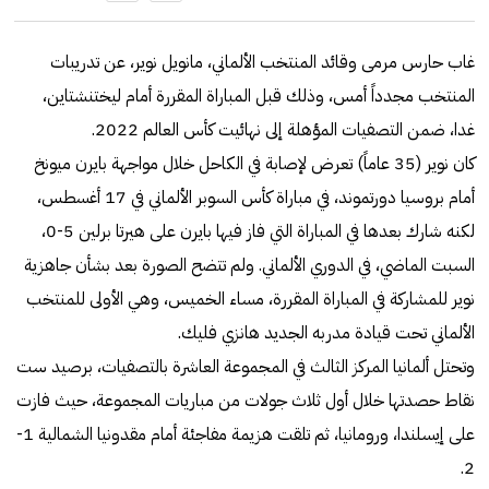
غاب حارس مرمى وقائد المنتخب الألماني، مانويل نوير، عن تدريبات
المنتخب مجدداً أمس، وذلك قبل المباراة المقررة أمام ليختنشتاين،
غدا، ضمن التصفيات المؤهلة إلى نهائيت كأس العالم 2022.
كان نوير (35 عاماً) تعرض لإصابة في الكاحل خلال مواجهة بايرن ميونخ
أمام بروسيا دورتموند، في مباراة كأس السوبر الألماني في 17 أغسطس،
لكنه شارك بعدها في المباراة التي فاز فيها بايرن على هيرتا برلين 5-0،
السبت الماضي، في الدوري الألماني. ولم تتضح الصورة بعد بشأن جاهزية
نوير للمشاركة في المباراة المقررة، مساء الخميس، وهي الأولى للمنتخب
الألماني تحت قيادة مدربه الجديد هانزي فليك.
وتحتل ألمانيا المركز الثالث في المجموعة العاشرة بالتصفيات، برصيد ست
نقاط حصدتها خلال أول ثلاث جولات من مباريات المجموعة، حيث فازت
على إيسلندا، ورومانيا، ثم تلقت هزيمة مفاجئة أمام مقدونيا الشمالية 1-
2.