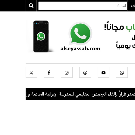
يف
اراً بإلغاء الترخيص التعليمي للمدرسة الإيرانية الخاصة وإغلاقها
.
"الداخلية": ضبط 56 مخالفاً في حملة أ