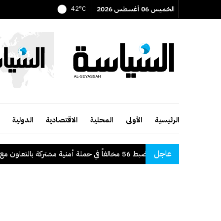
الخميس 06 أغسطس 2026
42°C
الرئيسية
الأولى
المحلية
الاقتصادية
الدولية
عاجل
"الداخلية": ضبط 56 مخالفاً في حملة أمنية مشتركة بالتعاون مع "القوى العاملة"