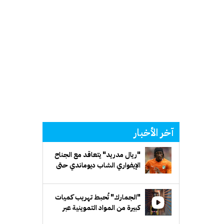
آخر الأخبار
"ريال مدريد" يتعاقد مع الجناح
الإيفواري الشاب ديوماندي حتى
2033
"الجمارك" تُحبط تهريب كميات
كبيرة من المواد التموينية عبر
شاحنات متجهة إلى مصر