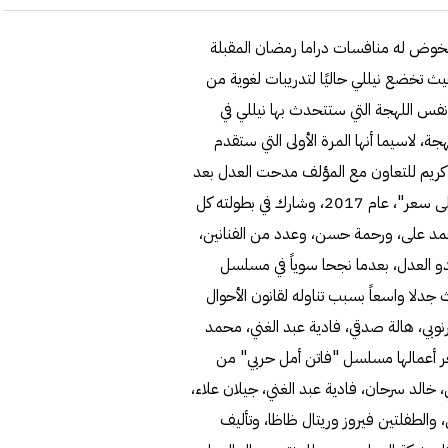
 تخوض له منافسات دراما رمضان المقبلة
حيث تخضع نيللي حاليًا لتدريبات لغوية من
فس اللهجة التي ستتحدث بها نيللي في
لسل، خصوصًا أن اللهجة الصعيدية تتضمن أكثر من 20 لهجة، لاسيما أنها المرة الأولى التي ستقدم
للي كريم للتعاون مع المؤلف مدحت العدل بعد
غياب دام لأكثر من 4 سنوات، منذ أن قدما سويا مسلسل "لأعلى سعر"، عام 2017، وشارك في بطولته كل
مد على، ورحمة حسن، وعدد من الفنانين،
ندو العدل، بعدما نجحا سوياً في مسلسل
لا واسعاً بسبب تناوله لقانون الأحوال
بي، هالة صدقي، فادية عبد الغني، محمد
آخر أعمالها مسلسل "فاتن أمل حربي" من
الد سرحان، فادية عبد الغني، جيلان علاء،
، والطفلتين فيروز وريتال ظاظا، وتأليف