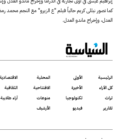
إبراهيم عيسى في أولى تجاربه في الدراما وإخراج ماندو العدل و
كما تصور نيللى كريم حالياً فيلم "ع الزيرو" مع النجم محمد 
العدل، وإخراج ماندو العدل.
الرئيسية
الأولى
المحلية
الاقتصادية
كل الآراء
الأخيرة
الافتتاحية
الثقافية
تراث
تكنولوجيا
منوعات
آراء طلابية
تقارير
فيديو
الأرشيف