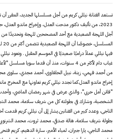
تستعد الفنانة نيللي كريم من أجل مسلسلها الجديد، المقرر أن
2023، من تأليف دكتور مدحت العدل، وإخراج ماندو العدل، 
أجل اللهجة الصعيدية مع أحد المصححين للهجة وتحديدًا من ن
المس
فيها نيللي عملاً دراميًا صعيديًا في الموسم المقبل . وتعود ني
من أحمد فهمي، زينة، نبيل الحلفاوى، أحمد مجدي، سلوى مح
إخراج ماندو العدل.كما تجدد نيللي كريم تعاونها مع المخرج ما
"فاتن أمل حربي"، والذي عرض في شهر رمضان الماضي، وأحدث جد
الشخصية، وشارك في بطولته كل من شريف سلامة، محمد الشرنو
التاجى، وعدد كبير من الفنانين.يشار إلى أن نيللي كريم قدمت 
بطولة شريف سلامة، هالة صدقي، محمد ثروت، محمد الشرنوبي، خ
محمد التاجي، يارا جبران، لمياء الأمير، سارة الدهيم، كريم فتحى