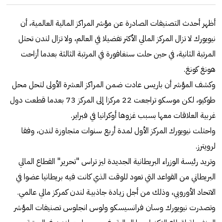
أظهر أحدث التصنيفات الصادرة عن مؤشر المراكز المالية العالمية، أن
نيويورك لا تزال المركز المالي الأكثر تفضيلا في العالم، ولا تزال لندن تحتل
المرتبة الثانية، في حين حلت سنغافورة في المرتبة الثالثة بعدما أزاحت
هونغ كونغ.
وكشف المؤشر أن باريس عادت ضمن المراكز العشرة الأولى لتحل محل
طوكيو، لكن موسكو تراجعت 22 مركزا إلى المركز 73 بعدما قطعت دول
غربية العلاقات معها بسبب غزوها أوكرانيا في فبراير.
واحتلت نيويورك المركز الأول لمدة أربع سنوات متجاوزة لندن، وفقا
لرويترز.
وتريد رئيسة الوزراء البريطانية الجديدة ليز تراس "تحرير" القطاع المالي
البريطاني من القواعد التي تعود للوقت الذي كانت فيه بريطانيا عضوا في
الاتحاد الأوروبي، وذلك من أجل زيـادة جاذبيـة لندن كمركز مالي عالمي.
وتصدرت نيويورك وسان فرانسيسكو ولوس انجلوس تصنيفات المؤشر