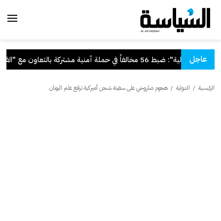
عاجل
.
"الداخلية": ضبط 56 مخالفاً في حملة أمنية مشتركة بالتعاون مع "القوى العاملة"
الرئيسية
/
الدولية
/
هجوم صاروخي على سفينة شحن أميركية ترفع علم اليونان