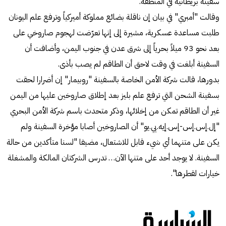
سفينة بريطانية في المنطقة.
وقالت "أمبري" في بيان إن ناقلة بضائع مملوكة أميركياً وترفع علم اليونان
طلبت مساعدة عسكرية، مشيرة إلى إنها تعرّضت لهجوم صاروخي على
بعد نحو 93 ميلاً بحرياً إلى شرق عدن في جنوب اليمن، وأضافت أن
السفينة أبلغت في وقت لاحق أن الطاقم لم يصب بأذى.
بدورها، قالت شركة الأمن الخاصة بالسفينة "روبيمار" إن أضرارا لحقت
بسفينة الشحن التي ترفع علم بليز بعد إطلاق صاروخين عليها من اليمن
غير أن الطاقم تمكن من إخلائها، وذكر متحدث باسم شركة الأمن البحري
"إل.إس.إس-إس.إيه.بي.يو" أن الصاروخين أصابا مؤخرة السفينة ولم
يكن على متنهما أي شيء قابل للاشتعال، مضيفا "لسنا متأكدين من حالة
السفينة. لا يوجد أحد على متنها الآن… تدرس الشركتان المالكة والمشغلة
خيارات لقطرها".