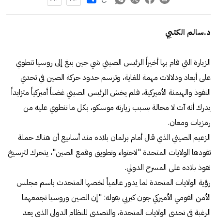
د.سالم الكتبي
الزيارة التي قام بها أخيراً الرئيس الصيني شي جين بيغ إلى روسيا تنطوي
على أبعاد ودلالات مهمة للغاية، وترسم حدود حركة الصين في تحدي
النفوذ والهيمنة الأميركية، فلم يخش الرئيس الصيني غضباً أميركياً متزايداً
يدرك أنه آت لا محالة بسبب زيارته موسكو، بكل ما تنطوي عليه من
رمزيات ومعان.
الزعيم الصيني الذي قال أمام برلمان بلاده منذ أسابيع أن هناك حملة
تقودها الولايات المتحدة "لاحتواء وتطويق وقمع الصين"، يتحرك لترسيخ
نفوذ بلاده على المسرح الدولي.
رؤية الولايات المتحدة لما يدور عالمياً لخصها المتحدث باسم مجلس
الأمن القومي الأميركي جون كيربي بقوله: "إن الصين وروسيا تجمعهما
الرغبة في تحدي الولايات المتحدة، والتصدي للنظام الدولي الذي يعد