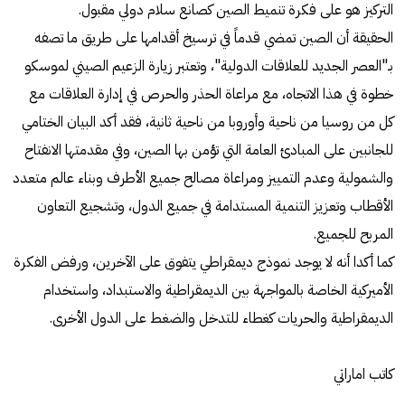
التركيز هو على فكرة تنميط الصين كصانع سلام دولي مقبول.
الحقيقة أن الصين تمضي قدماً في ترسيخ أقدامها على طريق ما تصفه
بـ"العصر الجديد للعلاقات الدولية"، وتعتبر زيارة الزعيم الصيني لموسكو
خطوة في هذا الاتجاه، مع مراعاة الحذر والحرص في إدارة العلاقات مع
كل من روسيا من ناحية وأوروبا من ناحية ثانية، فقد أكد البيان الختامي
للجانبين على المبادئ العامة التي تؤمن بها الصين، وفي مقدمتها الانفتاح
والشمولية وعدم التمييز ومراعاة مصالح جميع الأطرف وبناء عالم متعدد
الأقطاب وتعزيز التنمية المستدامة في جميع الدول، وتشجيع التعاون
المربح للجميع.
كما أكدا أنه لا يوجد نموذج ديمقراطي يتفوق على الآخرين، ورفض الفكرة
الأميركية الخاصة بالمواجهة بين الديمقراطية والاستبداد، واستخدام
الديمقراطية والحريات كغطاء للتدخل والضغط على الدول الأخرى.
كاتب اماراتي