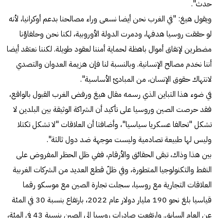
حدث".
ويقول هيغ: "في الغرب نحن أيضا نسعى وراء مصالحنا بدعم أوكرانيا، لأنه
لو حققت روسيا هدفها، ودمرت الدولة الأوروبية، لكنا نحن وحلفاؤنا
مضطرين لإنفاق أموال باهظة لحماية أمننا لعقود طويلة. لكننا نعتقد أيضا
أننا نخدم مصالح الإنسانية. وبالنسبة لنا فإن هزيمة العدوان والتصدي
لانتهاك حقوق الإنسان، من المبادئ الأساسية".
في ضوء هذا التباين الذي رسمه مقال هيغ ورفض الغرب القبول بالواقع،
فقد حرصت الصين وروسيا على تأكيد أن الشراكة الوثيقة بين البلدين لا
تشكل "تحالفا عسكريا سياسيا"، وأضافتا أن العلاقات "لا تشكل تكتلا
وليس لها طبيعة تصادمية وليست موجهة ضد دول ثالثة".
بين هذا وذاك، تبقى الحقائق والأرقام، ففي ظل الحظر المفروض على
النفط والتكنولوجيا المتطورة، وفي ظلّ قطع العديد من الشركات الغربية
العلاقات التجارية مع روسيا، سجلت تجارة الصين مع موسكو رقما
قياسيا بلغ نحو 190 مليار دولار عام 2022، بارتفاع بنسبة 30 في المئة
عن العام السابق. وارتفعت صادرات روسيا إلى الصين بنسبة 43 في المئة،