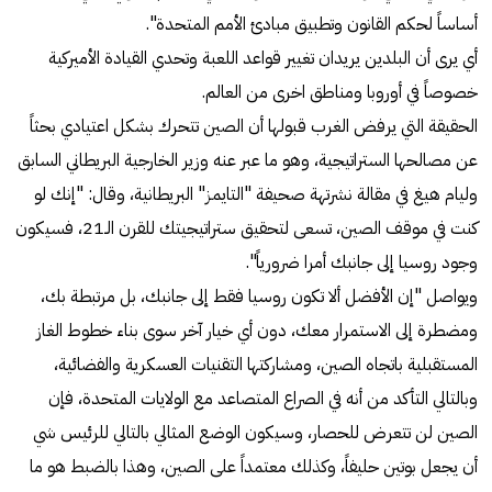
أساساً لحكم القانون وتطبيق مبادئ الأمم المتحدة".
أي يرى أن البلدين يريدان تغيير قواعد اللعبة وتحدي القيادة الأميركية
خصوصاً في أوروبا ومناطق اخرى من العالم.
الحقيقة التي يرفض الغرب قبولها أن الصين تتحرك بشكل اعتيادي بحثاً
عن مصالحها الستراتيجية، وهو ما عبر عنه وزير الخارجية البريطاني السابق
وليام هيغ في مقالة نشرتهة صحيفة "التايمز" البريطانية، وقال: "إنك لو
كنت في موقف الصين، تسعى لتحقيق ستراتيجيتك للقرن الـ21، فسيكون
وجود روسيا إلى جانبك أمرا ضرورياً".
ويواصل "إن الأفضل ألا تكون روسيا فقط إلى جانبك، بل مرتبطة بك،
ومضطرة إلى الاستمرار معك، دون أي خيار آخر سوى بناء خطوط الغاز
المستقبلية باتجاه الصين، ومشاركتها التقنيات العسكرية والفضائية،
وبالتالي التأكد من أنه في الصراع المتصاعد مع الولايات المتحدة، فإن
الصين لن تتعرض للحصار، وسيكون الوضع المثالي بالتالي للرئيس شي
أن يجعل بوتين حليفاً، وكذلك معتمداً على الصين، وهذا بالضبط هو ما