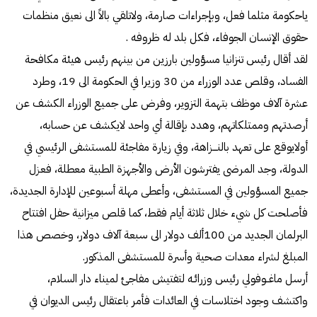
ياحكومة مثلما فعل، وبإجراءات صارمة، ولاتلقي بالاً الى نعيق منظمات
حقوق الإنسان الجوفاء، فكل بلد له ظروفه .
لقد أقال رئيس تنزانيا مسؤولين بارزين من بينهم رئيس هيئة مكافحة
الفساد، وقلص عدد الوزراء من 30 وزيرا في الحكومة الى 19، وطرد
عشرة آلاف موظف بتهمة التزوير، وفرض على جميع الوزراء الكشف عن
أرصدتهم وممتلكاتهم، وهدد بإقالة أي واحد لايكشف عن حسابه،
أولايوقع على تعهد بالنـــزاهة، وفي زيارة مفاجئة للمستشفى الرئيسي في
الدولة، وجد المرضى يفترشون الأرض والأجهزة الطبية معطلة، فعزل
جميع المسؤولين في المستشفى، وأعطى مهلة أسبوعين للإدارة الجديدة،
فأصلحت كل شيء خلال ثلاثة أيام فقط، كما قلص ميزانية حفل افتتاح
البرلمان الجديد من 100ألف دولار الى سبعة آلاف دولار، وخصص هذا
المبلغ لشراء معدات صحية وأسرة للمستشفى المذكور.
أرسل ماغــوفولي رئيس وزرائـه لتفتيش مفاجئ لميناء دار السلام،
واكتشف وجود اختلاسات في العائدات فأمر باعتقال رئيس الديوان في