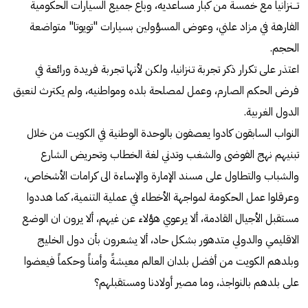
تـــنزانيا مع خمسة من كبار مساعديه، وباع جميع السيارات الحكومية
الفارهة في مزاد علني، وعوض المسؤولين بسيارات "تويوتا" متواضعة
الحجم.
اعتذر على تكرار ذكر تجربة تـنزانيا، ولكن لأنها تجربة فريدة ورائعة في
فرض الحكم الصارم، وعمل لمصلحة بلده ومواطنيه، ولم يكترث لنعيق
الدول الغربية.
النواب السابقون كادوا يعصفون بالوحدة الوطنية في الكويت من خلال
تبنيهم نهج الفوضى والشغب وتدني لغة الخطاب وتحريض الشارع
والشباب والتطاول على مسند الإمارة والإساءة الى كرامات الأشخاص،
وعرقلوا عمل الحكومة لمواجهة الأخطاء في عملية التنمية، كما هددوا
مستقبل الأجيال القادمة، ألا يرعوي هؤلاء عن غيهم، ألا يرون ان الوضع
الاقليمي والدولي متدهور بشكل حاد، ألا يشعرون بأن دول الخليج
وبلدهم الكويت من أفضل بلدان العالم معيشةً وأمناً وحكماً فيعضوا
على بلدهم بالنواجذ، وما مصير أولادنا ومستقبلهم؟