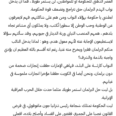
العصر الذهبي للحكومة أو للمواطنين، لن يستمر طويلا ، فما ان يدخل
نواب الهدم البرلمان حتى تتراجع وتضعف قوة الحكومة.
ابطشي يا حكومة بهؤلاء النواب ومن هم على شاكلتهم، فهم لايعرفون
عن الوطنية وحب الوطن إلا سطورا تُكتب، ولا يملكون أي مشاعر تجاه
بلدهم ، همهم المنصب النيابي ورنة الدينار في جيوبهم، وقد سألتهم سؤالا
لايستطيعون الإجابة عنه لأنهم معول هدم، وهو : لماذا يدخل النائب
منكم البرلمان فقيرا ويخرج منه غنيا، رغم انه أقسم بالله العظيم ان يؤدي
واجبه بالذمة والشرف؟
النـواب كارثــــــة على البلــد، فهاهي الإمارات حققت إنجازات ضخمة من
دون برلمان، ونحن أيضا في الكويت حققنا مؤخرا انجازات ملموسة في
غيابهم.
بل ليت حل البرلمان استمر طويلا، مثلما حدث خلال الحرب العراقية
الإيرانية.
ليت الحكومة تمتلك شجاعة رئيس تـنزانيا جون ماغوفولي، في فرض
القانون غصبا على الجميع، فقضى على الفساد وأصلح بلاده، افعلي