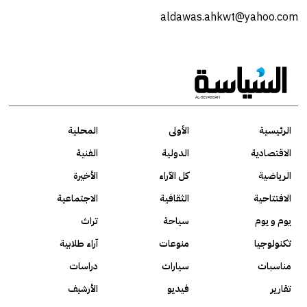
aldawas.ahkwt@yahoo.com
الرئيسية
الأولى
المحلية
الاقتصادية
الدولية
الفنية
الرياضية
كل الآراء
الأخيرة
الافتتاحية
الثقافية
الاجتماعية
يوم و يوم
سياحة
تراث
تكنولوجيا
منوعات
آراء طلابية
مناسبات
سيارات
دراسات
تقارير
فيديو
الأرشيف