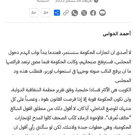
الأربعاء 28 سبتمبر 2022
السياسة
Share
أحمد الدواس
لا أصدق ان انجازات الحكومة ستستمر، فعندما يبدأ نواب الهدم دخول
المجلس، فسترتفع صيحاتهم، وكانت الحكومة فيما مضى ترتعد فرائصها
ما ان يرفع النائب صوته بوجهها في استجواب لوزير، فتطلب هذه ود
المجلس.
الكويت هي الأكثر فسادا خليجيا، وفق تقرير منظمة الشفافية الدولية،
ولن تكون الحكومة قوية إلا إذا فرضت القانون بقوة ، وغصـباً على كل
منتهك للوضع الداخلي، أيا كان، لا أقول ذلك من منطلق القول الشائع
"خالف تُعرف"، فالإخوة الزملاء كتّاب الصحف كالوا المدح للإنجازات
الحكومية، وهي خطوات جيدة ولاشك، لكن لو سألتني رأيي أقول ان