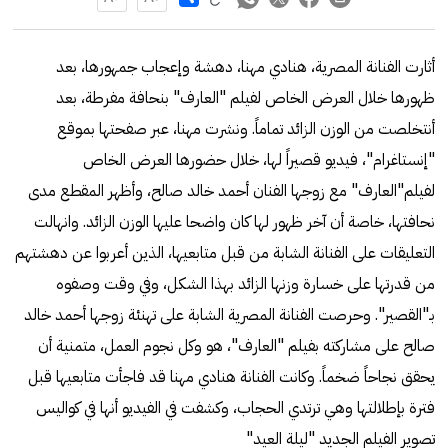
أثارت الفنانة المصرية، هنادي مهنا، دهشة وإعجاب جمهورها، بعد
ظهورها خلال العرض الخاص لفيلم "العارف" بنحافة مفرطة، بعد
أنتخلصت من الوزن الزائد تماماً. ونشرت مهنا، عبر صفحتها بموقع
"إنستاغرام"، فيديو قصيراً لها، خلال حضورها العرض الخاص
لفيلم"العارف" مع زوجها الفنان أحمد خالد صالح، وأظهر المقطع مدى
نحافتها، خاصة أن آخر ظهور لها كان واضحا عليها الوزن الزائد. وانهالت
التعليقات على الفنانة الشابة من قبل متابعيها، الذين أعربوا عن دهشتهم
من قدرتها على خسارة وزنها الزائد بهذا الشكل، وفي وقت وصفوه
بـ"القصير". وحرصت الفنانة المصرية الشابة على تهنئة زوجها أحمد خالد
صالح على مشاركته بفيلم "العارف"، هو وكل نجوم العمل، متمنية أن
يحقق نجاحاً ضخماً. وكانت الفنانة هنادي مهنا قد فاجأت متابعيها قبل
فترة بإطلالتها وهي ترتدي الحجاب، وكشفت في الفيديو أنها في كواليس
تصوير الفيلم الجديد "ليلة العيد"