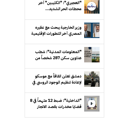
"العجيري": "الكليبين" آخر
محطات الحر الشديد...
و"سهيل" يلوح في الأفق
وزير الخارجية يبحث مع نظيره
المصري آخر التطورات الإقليمية
وحرية الملاحة
"المعلومات المدنية": شطب
عناوين سكن 287 شخصاً من
السجلات
دمشق تعلن اتفاقاً مع موسكو
لإعادة تنظيم الوجود الروسي في
حميميم وطرطوس
"الداخلية": ضبط 12 متهماً في 8
قضايا مخدرات بقصد الاتجار
والتعاطي