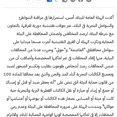
أكدت الهيئة العامة للبيئة، أمس، استمرارها في مراقبة الشواطئ
والسواحل البحرية في البلاد، عبر جولات تفتيشية دورية لفرقها، بالتعاون
مع شرطة البيئة، لرصد المخالفين ولضمان المحافظة على البيئة
المحلية.وذكرت الهيئة أن الفرق التفتيشية أجرت مسحا ميدانيا على
سواحل محافظتي "العاصمة" و"حولي" وحررت عددا من المخالفات
البيئية، منها إلقاء المخلفات في غير اماكنها المخصصة.وأضافت أن من
ضمن المخالفات رصد أشخاص يقومون بتقليب وتكسير الصخور لصيد
وتجميع الكائنات البحرية أثناء المد والجزر والذي يعد مخالفا للمادة 100
من قانون حماية البيئة التي تنص على "أنه يحظر صيد أو قتل أو إمساك
أو جمع أو إيذاء أو حيازة أو نقل الكائنات الفطرية البرية والبحرية حية
كانت أو ميتة أو المساس بصغار هذه الكائنات أو بيوضها أو أعشاشها أو
موائلها".وشددت الهيئة على ضرورة المحافظة على البيئة وعدم رمي
المخلفات إلا في اماكنها المخصصة كونها الواجهة الجمالية للبلاد والالتزام