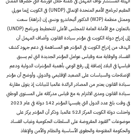
الهيئة المستشار نواف المهمل في كلمته خلال الورشة التي حضرها الممثل
المقيم لبرنامج الأمم المتحدة الإنمائي (UNDP) في الكويت إيما مورلي
وممثل منظمة (WJP) الدكتور أليخاندرو بونسي إن (نزاهة) سعت
بالتعاون مع الأمانة العامة للمجلس الأعلى للتخطيط وبرنامج (UNDP)
إلى إدراج دولة الكويت في مؤشر سيادة القانون. وأضاف المهمل أن
الهدف من إدراج الكويت في المؤشر هو المساهمة في دعم جهود كشف
الفساد والوقاية منه وقياس عوامل المؤشر الجديدة التي لم يسبق
قياسها في البلاد إضافة إلى رفع الوعي بأهمية المؤشرات الدولية ودعم
الإصلاحات والسياسات على الصعيد الإقليمي والدولي. وأوضح أن مؤشر
سيادة القانون يعتبر من المصادر الرائدة عالميا للبيانات إذ يتولى مقارنة
سيادة القانون ومدى الالتزام به مع قياس مدركاته على المستوى الوطني
في وقت بلغ عدد الدول التي يقيسها المؤشر 142 دولة في عام 2023
واحتلت دولة الكويت المركز الـ52 عالميا. وذكر أن المؤشر يركز على
موضوعات "القيود المفروضة على السلطات الحكومية وغياب الفساد
والحكومة المفتوحة والحقوق الأساسية والنظام والأمن والإنفاذ