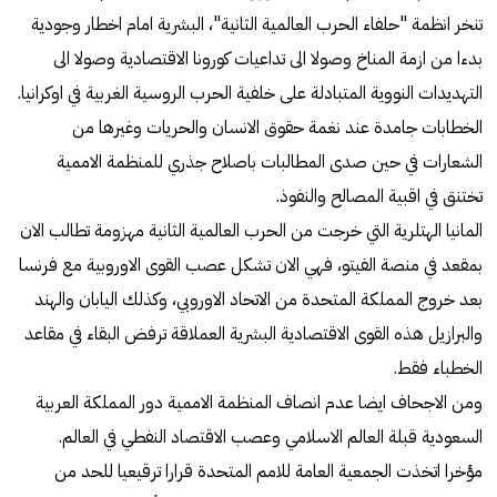
تنخر انظمة "حلفاء الحرب العالمية الثانية"، البشرية امام اخطار وجودية
بدءا من ازمة المناخ وصولا الى تداعيات كورونا الاقتصادية وصولا الى
التهديدات النووية المتبادلة على خلفية الحرب الروسية الغربية في اوكرانيا.
الخطابات جامدة عند نغمة حقوق الانسان والحريات وغيرها من
الشعارات في حين صدى المطالبات باصلاح جذري للمنظمة الاممية
تختنق في اقبية المصالح والنفوذ.
المانيا الهتلرية التي خرجت من الحرب العالمية الثانية مهزومة تطالب الان
بمقعد في منصة الفيتو، فهي الان تشكل عصب القوى الاوروبية مع فرنسا
بعد خروج المملكة المتحدة من الاتحاد الاوروبي، وكذلك اليابان والهند
والبرازيل هذه القوى الاقتصادية البشرية العملاقة ترفض البقاء في مقاعد
الخطباء فقط.
ومن الاجحاف ايضا عدم انصاف المنظمة الاممية دور المملكة العربية
السعودية قبلة العالم الاسلامي وعصب الاقتصاد النفطي في العالم.
مؤخرا اتخذت الجمعية العامة للامم المتحدة قرارا ترقيعيا للحد من