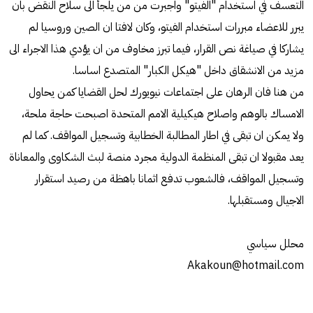
التعسف في استخدام "الفيتو" واجبرت من من يلجأ الى سلاح النقض بان
يبرر للاعضاء مبررات استخدام الفيتو، وكان لافتا ان الصين وروسيا لم
يشاركا في صياغة نص القرار، فيما تبرز مخاوف من ان يؤدي هذا الاجراء الى
مزيد من الانشقاق داخل "هيكل الكبار" المتصدع اساسا.
من هنا فان الرهان على اجتماعات نيويورك لحل القضايا كمن يحاول
الامساك بالوهم واصلاح هيكيلية الامم المتحدة اصبحت حاجة ملحة،
ولا يمكن ان تبقى في اطار المطالبة الخطابية وتسجيل المواقف. كما لم
يعد مقبولا ان تبقى المنظمة الدولية مجرد منصة لبث الشكاوى والمعاناة
وتسجيل المواقف، فالشعوب تدفع اثمانا باهظة من رصيد استقرار
الاجيال ومستقبلها.
محلل سياسي
Akakoun@hotmail.com