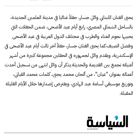
يحيى الفنان اللبناني وائل جسار، حفلاً غنائيا في مدينة العلمين الجديدة،
بالساحل الشمالي المصري، رابع أيام عيد الأضحى، ضمن الحفلات التي
يحييها نجوم الغناء والطرب في مختلف الدول العربية في عيد الأضحى
وفصل الصيف.كما يحيى الفنان جسار، حفلاً آخر ثالث أيام عيد الأضحى في
الإسكندرية، ويقدم وائل لجمهوره في الحفلين مجموعة كبيرة من أشهر
أغنياته تجمع بين القديمة والحديثة.يذكر أن وائل انتهى من تسجيل أحدث
أعماله بعنوان "عيان"، من ألحان محمد يحيى، كلمات محمد القياتي،
وتوزيع موسيقي أسامة عبد الهادي، ويفترض إصدارها خلال الأيام القليلة
المقبلة.