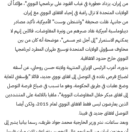
من إيران، يزداد خطورة في غياب القيود على برنامجها النووي"، مؤكداً أن
الولايات المتحدة لا تزال راغبة في إحياء الاتفاق النووي مع إيران.
من جانبها، نقلت صحيفة "واشنطن بوست" الأميركية، تأكيد مصادر
ديبلوماسية أميركية نفاد صبرهم من وتيرة المفاوضات، قائلين إنهم لا
يمكنهم الاستمرار "إلى أجل غير مسمى"، موضحة أنه كان من بين
مخاوف مسؤولي الولايات المتحدة توسيع طهران المطرد لبرنامجها
النووي خارج حدود الاتفاقية.
بدوره، أعرب الرئيس الإيراني المنتهية ولايته حسن روحاني، عن أسفه
لضياع فرص بلاده في التوصل إلى اتفاق نووي جديد، قائلا "يؤسفني للغاية
وضع عقبات في طريق الحكومة، وهو ما تسبب في ضياع فرصة التوصل
إلى اتفاق مبكر خلال المفاوضات النووية"، ملقيا باللائمة على المتشددين
الذين يعارضون ليس فقط الاتفاق النووي لعام 2015، ولكن أيضا
التوصل لاتفاق جديد في فيينا.
وبعد ساعات، نشر وزير الخارجية محمد جواد ظريف، رسما بيانيا يشير إلى
أن مخزون إيران من اليورانيوم عالي التخصيب تضاعف ثلاث مرات تقريبا