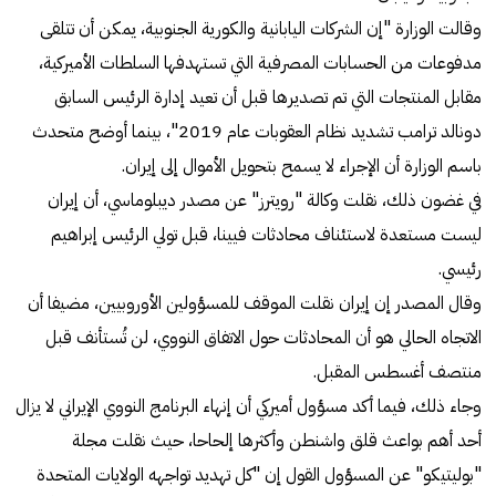
وقالت الوزارة "إن الشركات اليابانية والكورية الجنوبية، يمكن أن تتلقى
مدفوعات من الحسابات المصرفية التي تستهدفها السلطات الأميركية،
مقابل المنتجات التي تم تصديرها قبل أن تعيد إدارة الرئيس السابق
دونالد ترامب تشديد نظام العقوبات عام 2019"، بينما أوضح متحدث
باسم الوزارة أن الإجراء لا يسمح بتحويل الأموال إلى إيران.
في غضون ذلك، نقلت وكالة "رويترز" عن مصدر ديبلوماسي، أن إيران
ليست مستعدة لاستئناف محادثات فيينا، قبل تولي الرئيس إبراهيم
رئيسي.
وقال المصدر إن إيران نقلت الموقف للمسؤولين الأوروبيين، مضيفا أن
الاتجاه الحالي هو أن المحادثات حول الاتفاق النووي، لن تُستأنف قبل
منتصف أغسطس المقبل.
وجاء ذلك، فيما أكد مسؤول أميركي أن إنهاء البرنامج النووي الإيراني لا يزال
أحد أهم بواعث قلق واشنطن وأكثرها إلحاحا، حيث نقلت مجلة
"بوليتيكو" عن المسؤول القول إن "كل تهديد تواجهه الولايات المتحدة